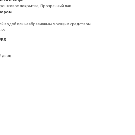
орошковое покрытие, Прозрачный лак
пором
ой водой или неабразивным моющим средством.
ью.
вке
2 дврц