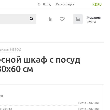
Вход
Регистрация
KZ
|
RU
0
Корзина
пуста
 шкафы МЕТОД
сной шкаф с посуд
80x60 см
ии
а
Нет в наличии
к, Лента
Нет в наличии