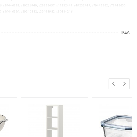
6, s39446383, s19226749, s29258457, s19232444, s49232447, s79445862, s79446630,
9, s19446529, s29310182, s39445982, s39414216
IKEA