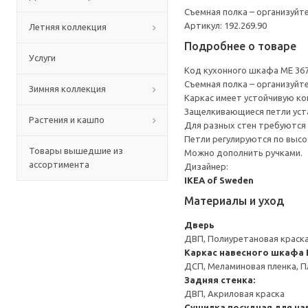
Съемная полка – организуйт
Артикул: 192.269.90
Летняя коллекция
Подробнее о товаре
Услуги
Код кухонного шкафа ME 36
Съемная полка – организуйт
Зимняя коллекция
Каркас имеет устойчивую ко
Защелкивающиеся петли уста
Растения и кашпо
Для разных стен требуются 
Петли регулируются по высот
Товары вышедшие из
Можно дополнить ручками.
ассортимента
Дизайнер:
IKEA of Sweden
Материалы и уход
Дверь
ДВП, Полиуретановая краска
Каркас навесного шкафа
ДСП, Меламиновая пленка, П
Задняя стенка:
ДВП, Акриловая краска
Сушилка посудная для на