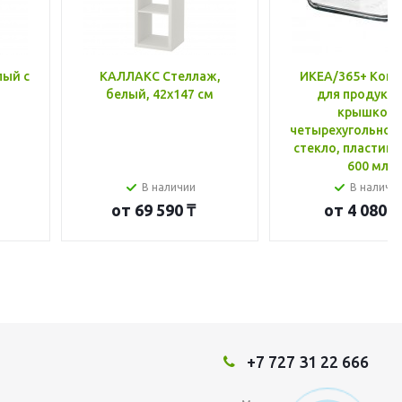
лый с
КАЛЛАКС Стеллаж,
ИКЕА/365+ Конт
белый, 42x147 см
для продукто
крышкой,
четырехугольной
стекло, пластик 
600 мл
В наличии
В наличи
от
69 590 ₸
от
4 080 ₸
+7 727 31 22 666