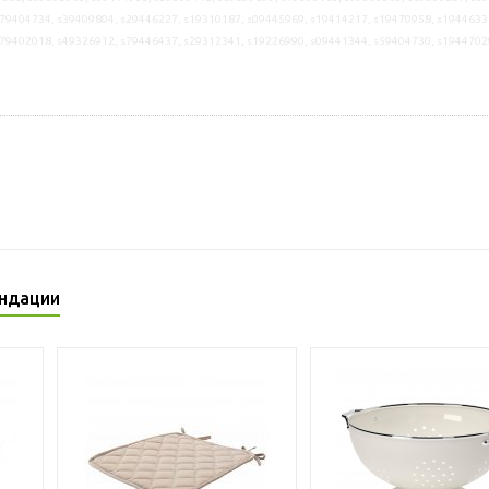
79404734, s39409804, s29446227, s19310187, s09445969, s19414217, s19470958, s1944633
s79402018, s49326912, s79446437, s29312341, s19226990, s09441344, s59404730, s1944702
ндации