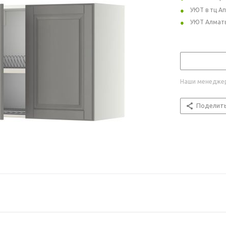
УЮТ в тц А
УЮТ Алмат
Наши менеджер
Поделит