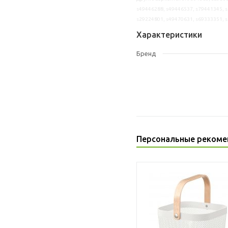
s49446288, s49446537, s79441345, s
s29224801, s49470631, s69333351, 
Характеристики
Бренд
Персональные рекоме