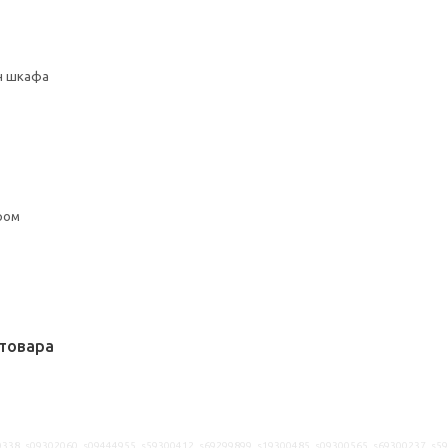
сн шкафа
ром
товара
338, s09302060, s09444955, s59300412, s69299899, s19300485, s09300565, s69300237, s5