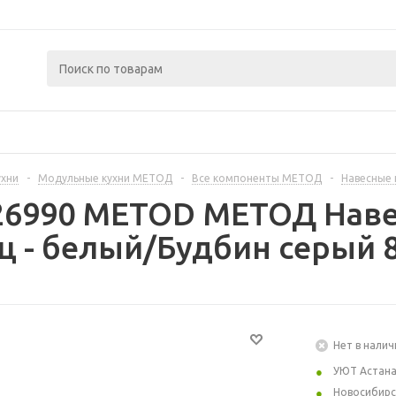
ухни
-
Модульные кухни МЕТОД
-
Все компоненты МЕТОД
-
Навесные
26990 METOD МЕТОД Наве
ц - белый/Будбин серый 
Нет в налич
УЮТ Астан
Новосибирс