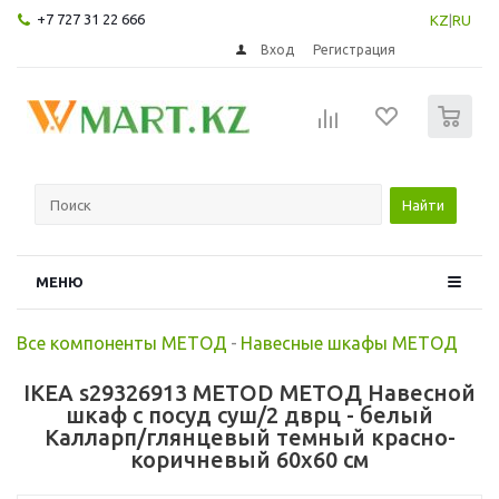
+7 727 31 22 666
KZ
|
RU
Вход
Регистрация
0
Найти
МЕНЮ
Все компоненты МЕТОД
-
Навесные шкафы МЕТОД
IKEA s29326913 METOD МЕТОД Навесной
шкаф с посуд суш/2 дврц - белый
Калларп/глянцевый темный красно-
коричневый 60x60 см