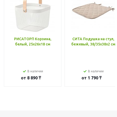
РИСАТОРП Корзина,
СИТА Подушка на стул,
белый, 25x26x18 см
бежевый, 38/35x38x2 см
В наличии
В наличии
от
8 890 ₸
от
1 790 ₸