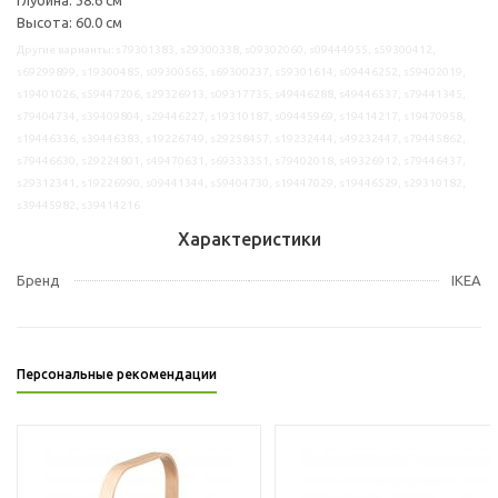
Высота: 60.0 см
Другие варианты: s79301383, s29300338, s09302060, s09444955, s59300412,
s69299899, s19300485, s09300565, s69300237, s59301614, s09446252, s59402019,
s19401026, s59447206, s29326913, s09317735, s49446288, s49446537, s79441345,
s79404734, s39409804, s29446227, s19310187, s09445969, s19414217, s19470958,
s19446336, s39446383, s19226749, s29258457, s19232444, s49232447, s79445862,
s79446630, s29224801, s49470631, s69333351, s79402018, s49326912, s79446437,
s29312341, s19226990, s09441344, s59404730, s19447029, s19446529, s29310182,
s39445982, s39414216
Характеристики
Бренд
IKEA
Персональные рекомендации