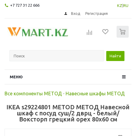
+7 727 31 22 666
KZ
|
RU
Вход
Регистрация
0
Найти
МЕНЮ
Все компоненты МЕТОД
-
Навесные шкафы МЕТОД
IKEA s29224801 METOD МЕТОД Навесной
шкаф с посуд суш/2 дврц - белый/
Воксторп грецкий орех 80x60 см