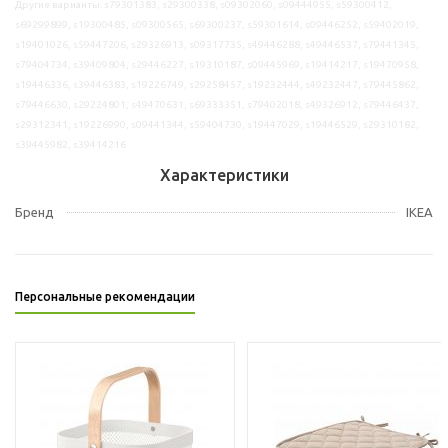
Другие варианты: s79301383, s29300338, s09302060, s09444955, s59300412,
s69299899, s19300485, s09300565, s69300237, s59301614, s09446252, s59402019,
s19401026, s59447206, s29326913, s09317735, s49446288, s49446537, s79441345,
s79404734, s39409804, s29446227, s19310187, s09445969, s19414217, s19470958,
s19446336, s39446383, s19226749, s29258457, s19232444, s49232447, s79445862,
s79446630, s29224801, s49470631, s69333351, s79402018, s49326912, s79446437,
s29312341, s19226990, s09441344, s59404730, s19447029, s19446529, s29310182,
s39445982, s39414216
Характеристики
Бренд
IKEA
Персональные рекомендации