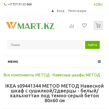
+7 727 31 22 666
KZ
|
RU
Вход
Регистрация
0
Найти
МЕНЮ
Все компоненты МЕТОД
-
Навесные шкафы МЕТОД
IKEA s09441344 METOD МЕТОД Навесной
шкаф с сушилкой/2дверцы - белый/
кальхюттан под темно-серый бетон
80x60 см