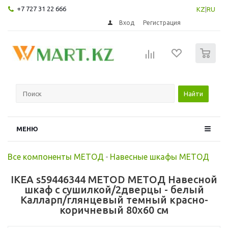
+7 727 31 22 666
KZ
|
RU
Вход
Регистрация
0
Найти
МЕНЮ
Все компоненты МЕТОД
-
Навесные шкафы МЕТОД
IKEA s59446344 METOD МЕТОД Навесной
шкаф с сушилкой/2дверцы - белый
Калларп/глянцевый темный красно-
коричневый 80x60 см