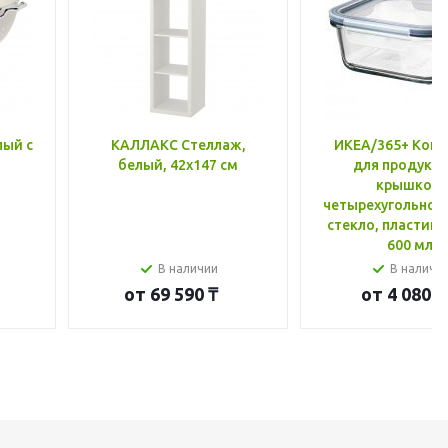
лый с
КАЛЛАКС Стеллаж,
ИКЕА/365+ Конт
белый, 42x147 см
для продукто
крышкой,
четырехугольной
стекло, пластик 
600 мл
В наличии
В наличи
от
69 590 ₸
от
4 080 ₸