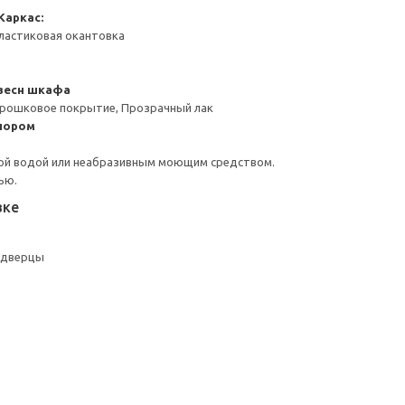
Каркас:
ластиковая окантовка
весн шкафа
орошковое покрытие, Прозрачный лак
пором
ой водой или неабразивным моющим средством.
ью.
вке
2дверцы