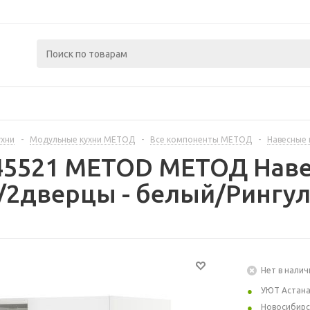
ухни
-
Модульные кухни МЕТОД
-
Все компоненты МЕТОД
-
Навесные
445521 METOD МЕТОД Наве
2дверцы - белый/Рингул
Нет в налич
УЮТ Астан
Новосибирс