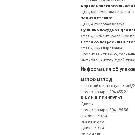
Каркас навесного шкафа
ДСП, Меламиновая пленка, П
Задняя стенка:
ДВП, Акриловая краска
Сушилка посудная для на
Сталь, Пигментированное п
Петля со встроенным сто
Сталь, Никелирование
Протирать тканью, смоченн
Вытирать чистой сухой ткан
Информация об упако
METOD МЕТОД
Навесной шкаф с сушилкой/
Номер товара: 994.455.21
RINGHULT РИНГУЛЬТ
Дверь
Номер товара: 504.186.56
Ширина: 30 см
Высота: 2 см
Длина: 69 см
Вес: 2.47 кг