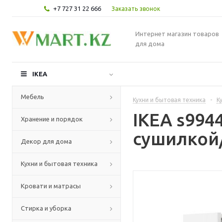
+7 727 31 22 666
Заказать звонок
Интернет магазин товаров
для дома
IKEA
Мебель
Кухни и бытовая техника
-
К
IKEA s99
Хранение и порядок
сушилкой/
Декор для дома
Кухни и бытовая техника
Кровати и матрасы
Стирка и уборка