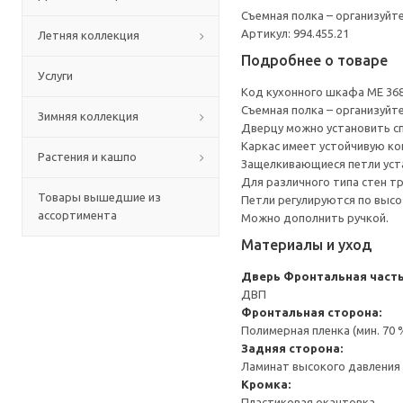
Съемная полка – организуйт
Артикул: 994.455.21
Летняя коллекция
Подробнее о товаре
Услуги
Код кухонного шкафа ME 36
Съемная полка – организуйт
Зимняя коллекция
Дверцу можно установить сп
Каркас имеет устойчивую ко
Растения и кашпо
Защелкивающиеся петли уста
Для различного типа стен т
Товары вышедшие из
Петли регулируются по высот
ассортимента
Можно дополнить ручкой.
Материалы и уход
Дверь
Фронтальная часть
ДВП
Фронтальная сторона:
Полимерная пленка (мин. 70
Задняя сторона:
Ламинат высокого давления 
Кромка:
Пластиковая окантовка