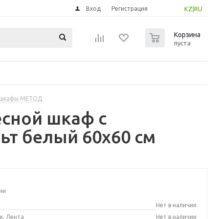
Вход
Регистрация
KZ
|
RU
0
Корзина
пуста
 шкафы МЕТОД
сной шкаф с
ьт белый 60x60 см
ии
а
Нет в наличии
к, Лента
Нет в наличии