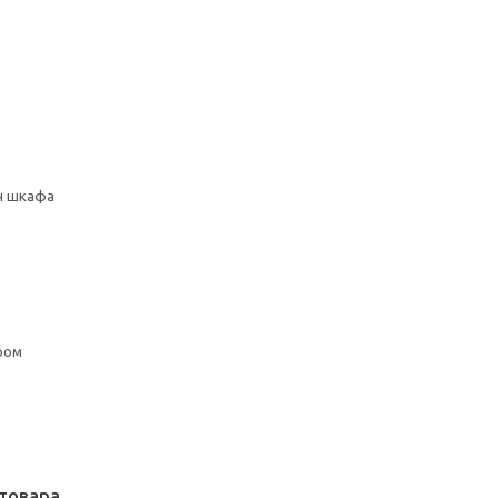
сн шкафа
ром
товара