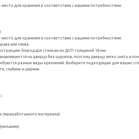
е место для хранения в соответствии с вашими потребностями.
8
е место для хранения в соответствии с вашими потребностями.
рава или слева.
нструкцию благодаря стенкам из ДСП толщиной 18 мм.
навливаются на дверцу без шурупов, поэтому дверцу легко снять и по
ребуются разные виды креплений. Выберите подходящие для ваших стен 
е, глубине и ширине.
:
 % переработанного материала)
(меламин)