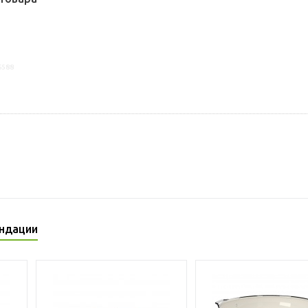
6588
ндации