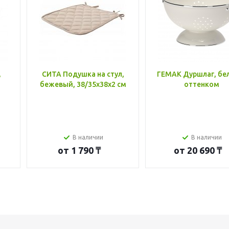
,
СИТА Подушка на стул,
ГЕМАК Дуршлаг, бе
бежевый, 38/35x38x2 см
оттенком
В наличии
В наличии
от
1 790 ₸
от
20 690 ₸