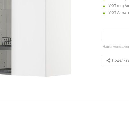
УЮТ в тц А
УЮТ Алмат
Наши менеджер
Поделит