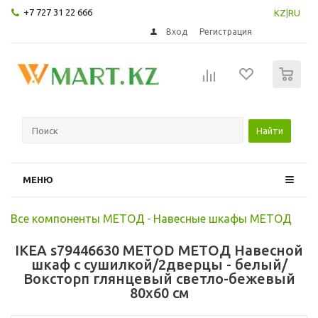
+7 727 31 22 666
KZ
|
RU
Вход
Регистрация
0
Найти
МЕНЮ
Все компоненты МЕТОД
-
Навесные шкафы МЕТОД
IKEA s79446630 METOD МЕТОД Навесной
шкаф с сушилкой/2дверцы - белый/
Воксторп глянцевый светло-бежевый
80x60 см