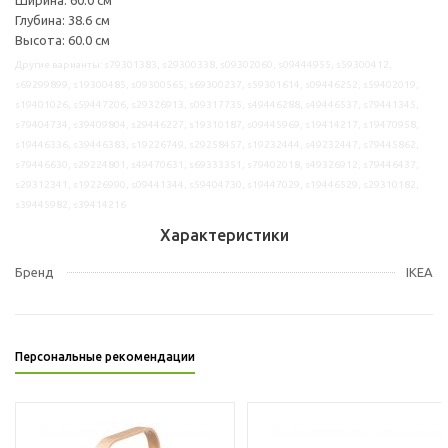
Глубина: 38.6 см
Высота: 60.0 см
Другие варианты: s79301383, s29300338, s09302060, s09444955, s59300412,
s69299899, s19300485, s09300565, s69300237, s59301614, s09446252, s59402019,
s19401026, s59447206, s29326913, s09317735, s49446288, s49446537, s79441345,
s79404734, s39409804, s29446227, s19310187, s09445969, s19414217, s19470958,
s19446336, s39446383, s19226749, s29258457, s19232444, s49232447, s79445862,
s79446630, s29224801, s49470631, s69333351, s79402018, s49326912, s79446437,
s29312341, s19226990, s09441344, s59404730, s19447029, s19446529, s29310182,
s39445982, s39414216
Характеристики
Бренд
IKEA
Персональные рекомендации