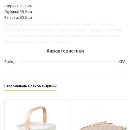
Ширина: 60.0 см
Глубина: 38.9 см
Высота: 60.0 см
Другие варианты: s99402017, s99227047, s19447185, s09446723, s49447179,
s19223208, s49240678, s09224798, s39446868, s09446695, s39446547, s59317728,
s09312337, s09227056, s99226788, s29441343, s09444700, s79409802, s29446091,
s09446718, s19445624, s29446213, s59414215
Характеристики
Бренд
IKEA
Персональные рекомендации