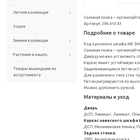
Летняя коллекция
Съемная полка – организуйт
Артикул: 294.413.43
Услуги
Подробнее о товаре
Зимняя коллекция
Код кухонного шкафа ME 36
Съемная полка – организуйт
Растения и кашпо
Дверцу можно установить сп
Каркас имеет устойчивую ко
Товары вышедшие из
Защелкивающиеся петли уста
ассортимента
Для различного типа стен т
Петли регулируются по высот
Можно дополнить ручкой.
Материалы и уход
Дверь
ДСП, Ламинат, Ламинат, Пла
Каркас навесного шкафа
ДСП, Меламиновая пленка, П
Задняя стенка:
ДВП, Акриловая краска