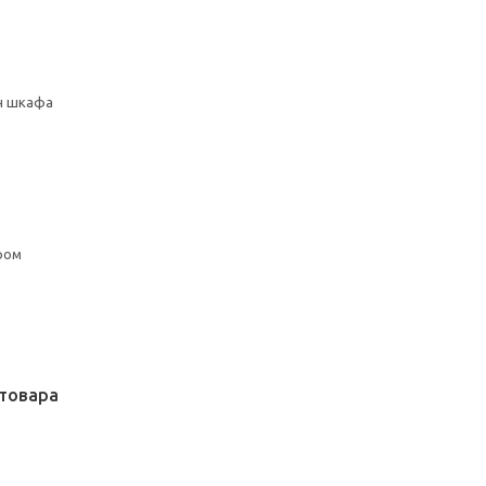
сн шкафа
ром
товара