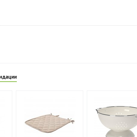
ндации