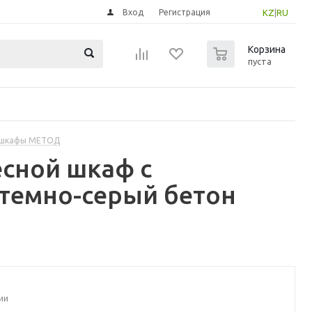
Вход
Регистрация
KZ
|
RU
0
Корзина
пуста
 шкафы МЕТОД
сной шкаф с
 темно-серый бетон
ии