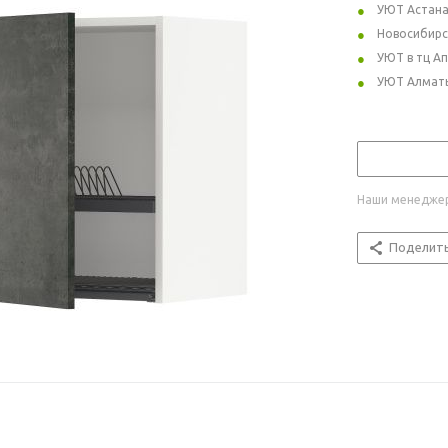
УЮТ Астан
Новосибирс
УЮТ в тц А
УЮТ Алмат
Наши менеджер
Поделит