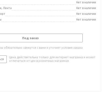
а
Нет в наличии
к, Лента
Нет в наличии
порт
Нет в наличии
ы
Нет в наличии
Под заказ
ы обязательно свяжутся с вами и уточнят условия заказа
Цена действительна только для интернет-магазина и может
ься
отличаться от цен в розничных магазинах