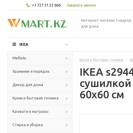
+7 727 31 22 666
Заказать звонок
Интернет магазин товаров
для дома
IKEA
Мебель
Кухни и бытовая техника
-
К
IKEA s29
Хранение и порядок
сушилкой 
Декор для дома
60x60 см
Кухни и бытовая техника
Кровати и матрасы
Стирка и уборка