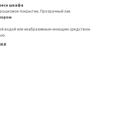
весн шкафа
орошковое покрытие, Прозрачный лак
пором
ой водой или неабразивным моющим средством.
ью.
вке