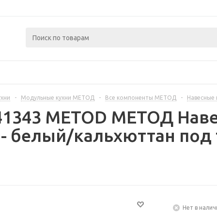
ухни
-
Модульные кухни МЕТОД
-
Все компоненты МЕТОД
-
Навесные
441343 METOD МЕТОД Наве
- белый/кальхюттан под
Нет в налич