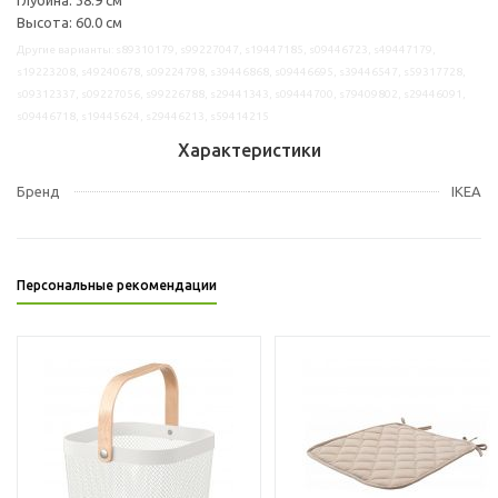
Высота: 60.0 см
Другие варианты: s89310179, s99227047, s19447185, s09446723, s49447179,
s19223208, s49240678, s09224798, s39446868, s09446695, s39446547, s59317728,
s09312337, s09227056, s99226788, s29441343, s09444700, s79409802, s29446091,
s09446718, s19445624, s29446213, s59414215
Характеристики
Бренд
IKEA
Персональные рекомендации