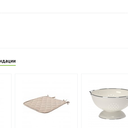
ндации