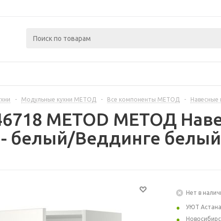
ухни
-
Модульные кухни МЕТОД
-
Все компоненты МЕТОД
-
Навесные
446718 METOD МЕТОД Наве
- белый/Веддинге белый
Нет в налич
УЮТ Астан
Новосибирс