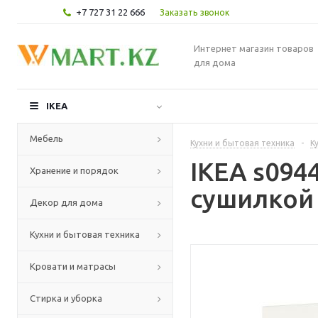
+7 727 31 22 666
Заказать звонок
Интернет магазин товаров
для дома
IKEA
Мебель
Кухни и бытовая техника
-
К
IKEA s09
Хранение и порядок
сушилкой 
Декор для дома
Кухни и бытовая техника
Кровати и матрасы
Стирка и уборка