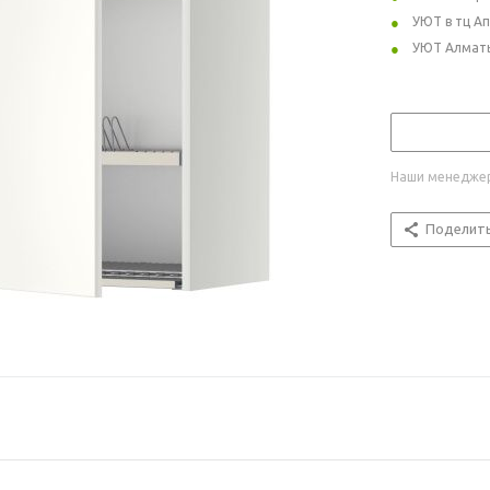
УЮТ в тц А
УЮТ Алмат
Наши менеджер
Поделит