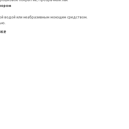
пором
ой водой или неабразивным моющим средством.
ью.
вке