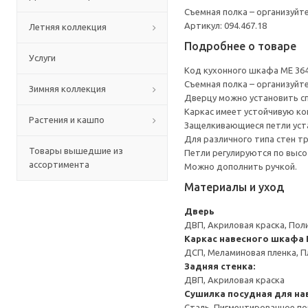
Съемная полка – организуйт
Артикул: 094.467.18
Летняя коллекция
Подробнее о товаре
Услуги
Код кухонного шкафа ME 36
Съемная полка – организуйт
Зимняя коллекция
Дверцу можно установить сп
Каркас имеет устойчивую ко
Растения и кашпо
Защелкивающиеся петли уста
Для различного типа стен т
Товары вышедшие из
Петли регулируются по высот
ассортимента
Можно дополнить ручкой.
Материалы и уход
Дверь
ДВП, Акриловая краска, Пол
Каркас навесного шкафа
ДСП, Меламиновая пленка, П
Задняя стенка:
ДВП, Акриловая краска
Сушилка посудная для на
Сталь, Пигментированное п