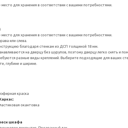
е место для хранения в соответствии с вашими потребностями.
4
е место для хранения в соответствии с вашими потребностями.
рава или слева.
нструкцию благодаря стенкам из ДСП толщиной 18 мм.
навливаются на дверцу без шурупов, поэтому дверцу легко снять и по
ребуются разные виды креплений. Выберите подходящие для ваших стен 
е, глубине и ширине.
иэфирная краска
Каркас:
ластиковая окантовка
весн шкафа
орошковое покрытие, Прозрачный лак