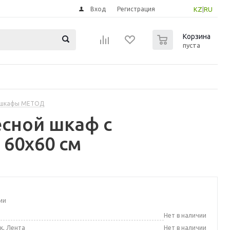
Вход
Регистрация
KZ
|
RU
0
Корзина
пуста
 шкафы МЕТОД
сной шкаф с
 60x60 см
ии
а
Нет в наличии
к, Лента
Нет в наличии