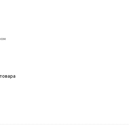
ром
товара