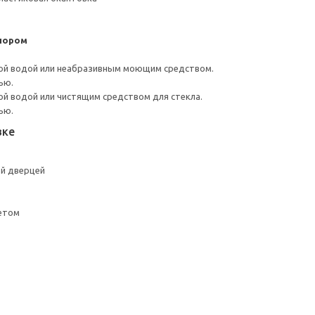
пором
ой водой или неабразивным моющим средством.
ью.
й водой или чистящим средством для стекла.
ью.
вке
ой дверцей
летом