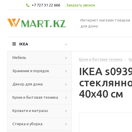
+7 727 31 22 666
Заказать звонок
Интернет магазин товаров
для дома
IKEA
Мебель
Кухни и бытовая техника
-
К
IKEA s09
Хранение и порядок
стеклянно
Декор для дома
40x40 см
Кухни и бытовая техника
Кровати и матрасы
Стирка и уборка