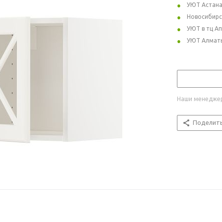
УЮТ Астан
Новосибирс
УЮТ в тц А
УЮТ Алмат
Наши менеджер
Поделит