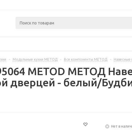
ухни
-
Модульные кухни МЕТОД
-
Все компоненты МЕТОД
-
Навесные
395064 METOD МЕТОД Наве
й дверцей - белый/Будби
Нет в налич