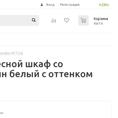
Вход
Регистрация
KZ
|
RU
0
Корзина
пуста
 шкафы МЕТОД
сной шкаф со
н белый с оттенком
ии