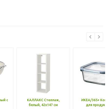
лый с
КАЛЛАКС Стеллаж,
ИКЕА/365+ Конт
белый, 42x147 см
для продукто