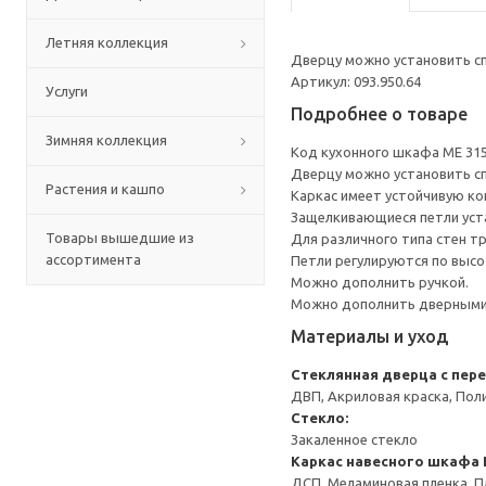
Летняя коллекция
Дверцу можно установить сп
Артикул: 093.950.64
Услуги
Подробнее о товаре
Зимняя коллекция
Код кухонного шкафа ME 31
Дверцу можно установить сп
Растения и кашпо
Каркас имеет устойчивую ко
Защелкивающиеся петли уста
Товары вышедшие из
Для различного типа стен т
ассортимента
Петли регулируются по высот
Можно дополнить ручкой.
Можно дополнить дверными 
Материалы и уход
Стеклянная дверца с пер
ДВП, Акриловая краска, Пол
Стекло:
Закаленное стекло
Каркас навесного шкафа
ДСП, Меламиновая пленка, П