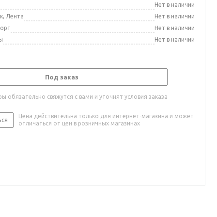
а
Нет в наличии
к, Лента
Нет в наличии
порт
Нет в наличии
ы
Нет в наличии
Под заказ
ы обязательно свяжутся с вами и уточнят условия заказа
Цена действительна только для интернет-магазина и может
ься
отличаться от цен в розничных магазинах