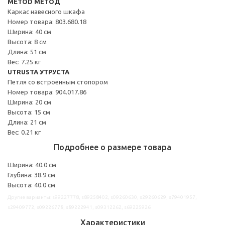
METOD МЕТОД
Каркас навесного шкафа
Номер товара: 803.680.18
Ширина: 40 см
Высота: 8 см
Длина: 51 см
Вес: 7.25 кг
UTRUSTA УТРУСТА
Петля со встроенным стопором
Номер товара: 904.017.86
Ширина: 20 см
Высота: 15 см
Длина: 21 см
Вес: 0.21 кг
Подробнее о размере товара
Ширина: 40.0 см
Глубина: 38.9 см
Высота: 40.0 см
Другие варианты: s99227778, s89258402, s09260630, s29260629, s79401957,
s29409772, s09226778, s89222941, s09312262, s69225926
Характеристики