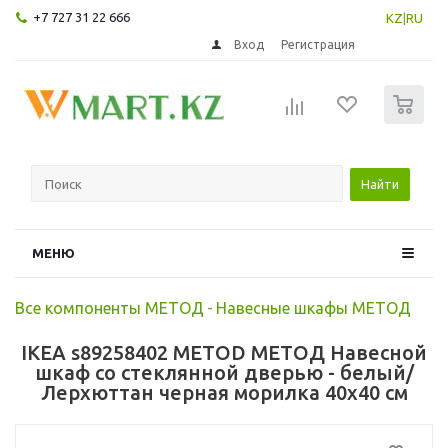
+7 727 31 22 666
KZ
|
RU
Вход
Регистрация
0
Найти
МЕНЮ
Все компоненты МЕТОД
-
Навесные шкафы МЕТОД
IKEA s89258402 METOD МЕТОД Навесной
шкаф со стеклянной дверью - белый/
Лерхюттан черная морилка 40x40 см