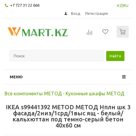
+7 727 31 22 666
KZ
|
RU
Вход
Регистрация
0
Найти
МЕНЮ
Все компоненты МЕТОД
-
Кухонные шкафы МЕТОД
IKEA s99441392 METOD МЕТОД Нплн шк 3
фасада/2низ/1срд/1выс ящ - белый/
кальхюттан под темно-серый бетон
40x60 см