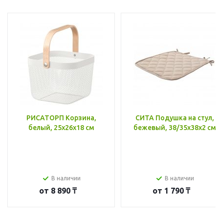
РИСАТОРП Корзина,
СИТА Подушка на стул,
белый, 25x26x18 см
бежевый, 38/35x38x2 см
В наличии
В наличии
от
8 890 ₸
от
1 790 ₸