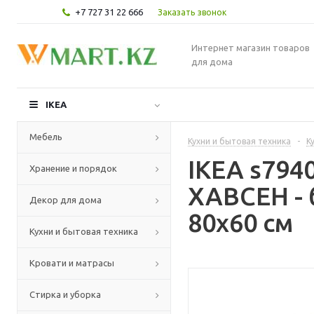
+7 727 31 22 666
Заказать звонок
Интернет магазин товаров
для дома
IKEA
Мебель
Кухни и бытовая техника
-
К
IKEA s79
Хранение и порядок
ХАВСЕН - 
Декор для дома
80x60 см
Кухни и бытовая техника
Кровати и матрасы
Стирка и уборка