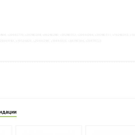
804, s29445770, s29280298, s09280280, s39280702, s29446246, s39280311, s19280312, s1
s29447081, s19326824, s29446289, s19446435, s39280306, s39470523
ндации