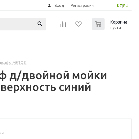
Вход
Регистрация
KZ
|
RU
0
Корзина
пуста
 шкафы МЕТОД
ф д/двойной мойки
верхность синий
ии