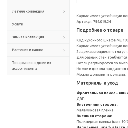
Летняя коллекция
Каркас имеет устойчивую ко
Артикул: 794.019.24
Услуги
Подробнее о товаре
Зимняя коллекция
Код кухонного шкафа ME 19
Каркас имеет устойчивую ко
Растения и кашпо
Защелкивающиеся петли уста
Для разных стен требуются 
Товары вышедшие из
Петли регулируются по высот
ассортимента
Ножки и цоколи продаются 
Можно дополнить ручками.
Материалы и уход
Фронтальная панель ящик
ДВП
Внутренняя сторона:
Меламиновая пленка
Внешняя сторона:
Полимерная пленка (мин. 90
Напольный шкаф д/встр 