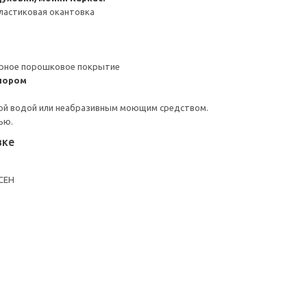
ластиковая окантовка
ерное порошковое покрытие
пором
ой водой или неабразивным моющим средством.
ью.
вке
СЕН