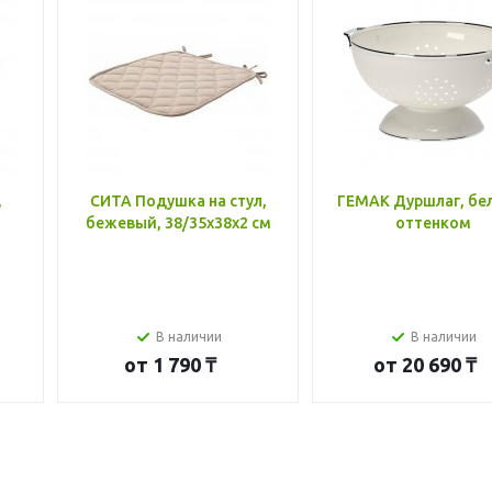
,
СИТА Подушка на стул,
ГЕМАК Дуршлаг, бе
бежевый, 38/35x38x2 см
оттенком
В наличии
В наличии
от
1 790 ₸
от
20 690 ₸