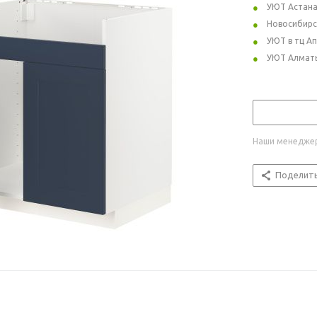
УЮТ Астан
Новосибирс
УЮТ в тц А
УЮТ Алмат
Наши менеджер
Поделит