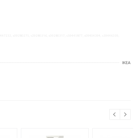
9447232, s09280275, s29280316, s09280317, s59445877, s09404394, s39446359,
IKEA