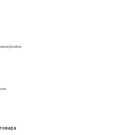
овки/мойки
ром
товара