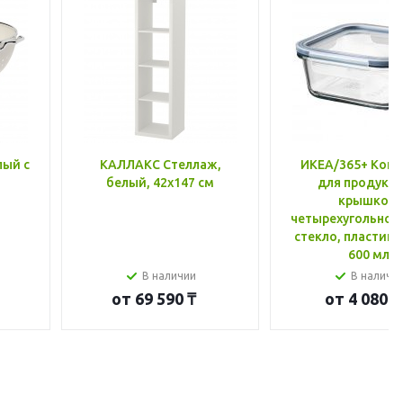
лый с
КАЛЛАКС Стеллаж,
ИКЕА/365+ Конт
белый, 42x147 см
для продукто
крышкой,
четырехугольной
стекло, пластик 
600 мл
В наличии
В наличи
от
69 590 ₸
от
4 080 ₸