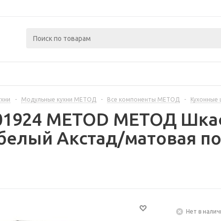
ухни
-
Модульные кухни МЕТОД
-
Все компоненты МЕТОД
-
Кухонные
401924 METOD МЕТОД Шка
белый Акстад/матовая по
Нет в налич