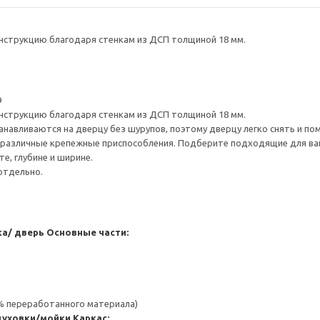
нструкцию благодаря стенкам из ДСП толщиной 18 мм.
9
нструкцию благодаря стенкам из ДСП толщиной 18 мм.
навливаются на дверцу без шурупов, поэтому дверцу легко снять и по
различные крепежные приспособления. Подберите подходящие для ваших
е, глубине и ширине.
отдельно.
а/ дверь
Основные части:
 % переработанного материала)
духовки/мойки
Каркас: