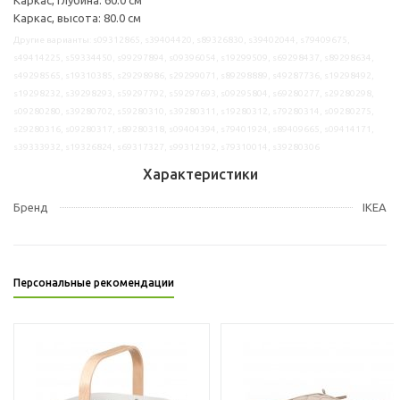
Каркас, высота: 80.0 см
Другие варианты: s09312865, s39404420, s89326830, s39402044, s79409675,
s49414225, s59334450, s99297894, s09396054, s19299509, s69298437, s89298634,
s49298565, s19310385, s29298986, s29299071, s89298889, s49287736, s19298492,
s19298232, s39298293, s59297792, s59297693, s09295804, s69280277, s29280298,
s09280280, s39280702, s59280310, s39280311, s19280312, s79280314, s09280275,
s29280316, s09280317, s89280318, s09404394, s79401924, s89409665, s09414171,
s39333932, s19326824, s69317327, s99312192, s79310014, s39280306
Характеристики
Бренд
IKEA
Персональные рекомендации