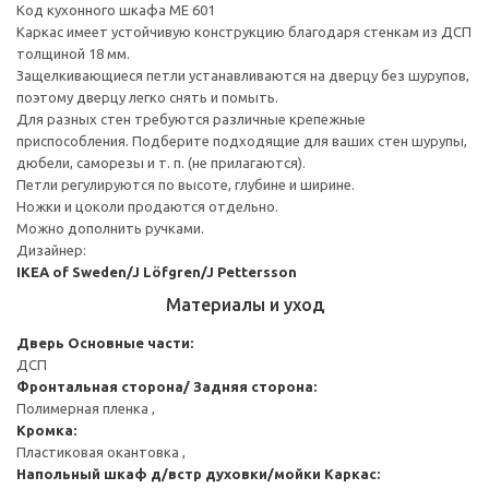
Код кухонного шкафа ME 601
Каркас имеет устойчивую конструкцию благодаря стенкам из ДСП
толщиной 18 мм.
Защелкивающиеся петли устанавливаются на дверцу без шурупов,
поэтому дверцу легко снять и помыть.
Для разных стен требуются различные крепежные
приспособления. Подберите подходящие для ваших стен шурупы,
дюбели, саморезы и т. п. (не прилагаются).
Петли регулируются по высоте, глубине и ширине.
Ножки и цоколи продаются отдельно.
Можно дополнить ручками.
Дизайнер:
IKEA of Sweden/J Löfgren/J Pettersson
Материалы и уход
Дверь
Основные части:
ДСП
Фронтальная сторона/ Задняя сторона:
Полимерная пленка ,
Кромка:
Пластиковая окантовка ,
Напольный шкаф д/встр духовки/мойки
Каркас: