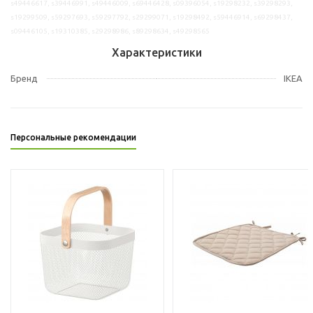
s49446617, s39446991, s49446009, s69446428, s09396054, s19298232, s39298293,
s19299509, s59297693, s59297792, s29299071, s19298492, s59446914, s69298437,
s09446105, s19310385, s29298986, s89298634, s49298565
Характеристики
Бренд
IKEA
Персональные рекомендации