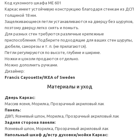
Код кухонного шкафа ME 601
Каркас имеет устойчивую конструкцию благодаря стенкам из ДСП
толщиной 18 мм.
Защелкивающиеся петли устанавливаются на дверцу без шурупов,
поэтому дверцу легко снять и помыть.
Для разных стен требуются различные крепежные
приспособления. Подберите подходящие для ваших стен шурупы,
дюбели, саморезы и т. п. (не прилагаются).
Петли регулируются по высоте, глубине и ширине.
Ножки и цоколи продаются отдельно.
Можно дополнить ручками.
Дизайнер:
Francis Cayouette/IKEA of Sweden
Материалы и уход
Дверь
Каркас:
Массив ясеня, Морилка, Прозрачный акриловый лак
Панель:
ДВП, Ясеневый шпон, Морилка, Прозрачный акриловый лак
Задняя сторона панели:
Ясеневый шпон, Морилка, Прозрачный акриловый лак
Напольный шкаф д/встр духовки/мойки
Каркас: