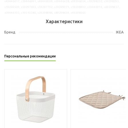
s49446617, s39446991, s49446009, s69446428, s09396054, s19298232, s39298293,
s19299509, s59297693, s59297792, s29299071, s19298492, s59446914, s69298437,
s09446105, s19310385, s29298986, s89298634, s49298565
Характеристики
Бренд
IKEA
Персональные рекомендации