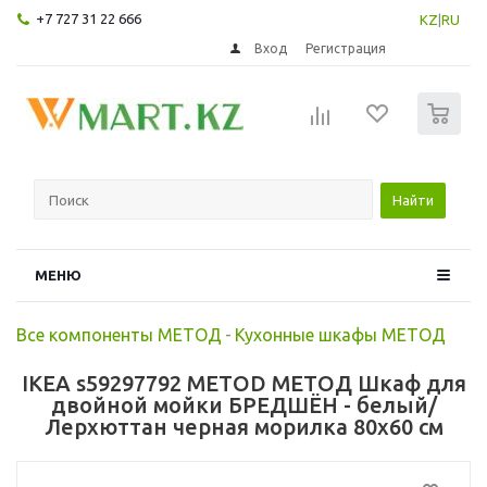
+7 727 31 22 666
KZ
|
RU
Вход
Регистрация
0
Найти
МЕНЮ
Все компоненты МЕТОД
-
Кухонные шкафы МЕТОД
IKEA s59297792 METOD МЕТОД Шкаф для
двойной мойки БРЕДШЁН - белый/
Лерхюттан черная морилка 80x60 см