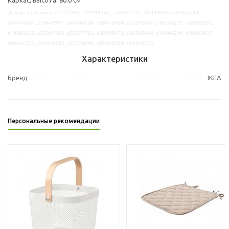
Другие варианты: s09312865, s79441369, s39404420, s49446655, s39402044,
s49446617, s39446991, s49446009, s69446428, s09396054, s19298232, s39298293,
s19299509, s59297693, s59297792, s29299071, s19298492, s59446914, s69298437,
s09446105, s19310385, s29298986, s89298634, s49298565
Характеристики
Бренд
IKEA
Персональные рекомендации