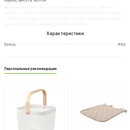
Другие варианты: s09312865, s79441369, s39404420, s49446655, s39402044,
s49446617, s39446991, s49446009, s69446428, s09396054, s19298232, s39298293,
s19299509, s59297693, s59297792, s29299071, s19298492, s59446914, s69298437,
s09446105, s19310385, s29298986, s89298634, s49298565
Характеристики
Бренд
IKEA
Персональные рекомендации