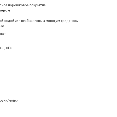
ерное порошковое покрытие
пором
ой водой или неабразивным моющим средством.
ью.
вке
БРЕДШЁН
овки/мойки