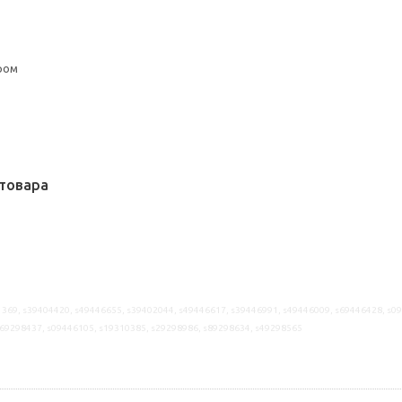
ром
товара
369, s39404420, s49446655, s39402044, s49446617, s39446991, s49446009, s69446428, s0
s69298437, s09446105, s19310385, s29298986, s89298634, s49298565