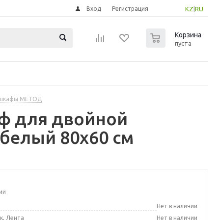
Вход
Регистрация
KZ
|
RU
0
Корзина
пуста
 шкафы МЕТОД
ф для двойной
белый 80x60 см
ии
а
Нет в наличии
к, Лента
Нет в наличии