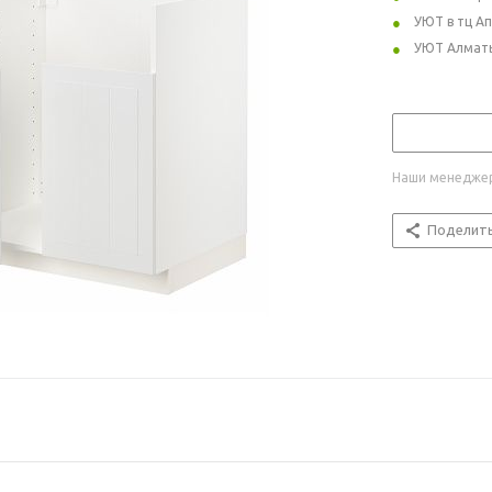
УЮТ в тц А
УЮТ Алмат
Наши менеджер
Поделит