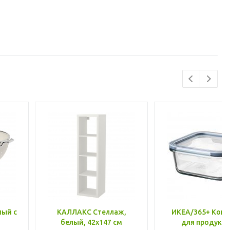
лый с
КАЛЛАКС Стеллаж,
ИКЕА/365+ Конт
белый, 42x147 см
для продукто