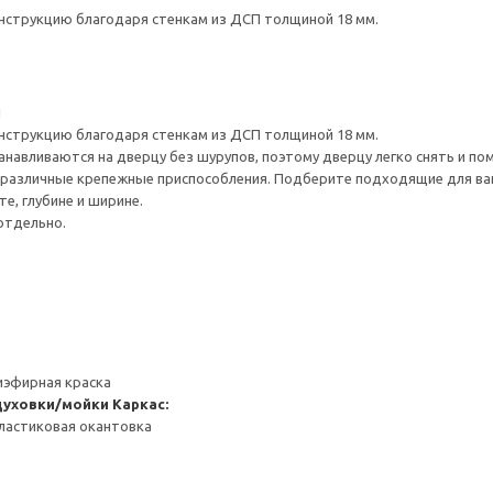
нструкцию благодаря стенкам из ДСП толщиной 18 мм.
1
нструкцию благодаря стенкам из ДСП толщиной 18 мм.
навливаются на дверцу без шурупов, поэтому дверцу легко снять и по
различные крепежные приспособления. Подберите подходящие для ваших
е, глубине и ширине.
отдельно.
иэфирная краска
духовки/мойки
Каркас:
ластиковая окантовка