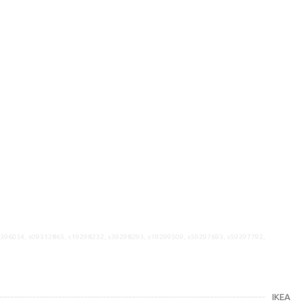
9396054, s09312865, s19298232, s39298293, s19299509, s59297693, s59297792,
IKEA