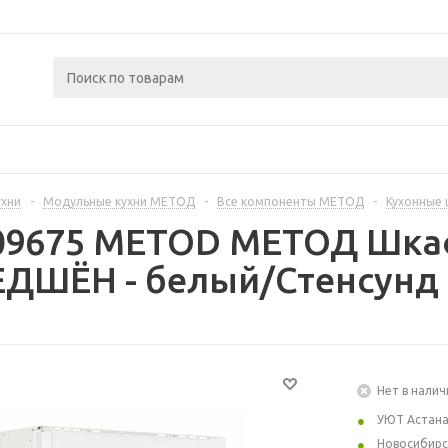
ухни
-
Модульные кухни МЕТОД
-
Все компоненты МЕТОД
-
Кухонные
409675 METOD МЕТОД Шка
ДШЁН - белый/Стенсунд 
Нет в налич
УЮТ Астан
Новосибирс