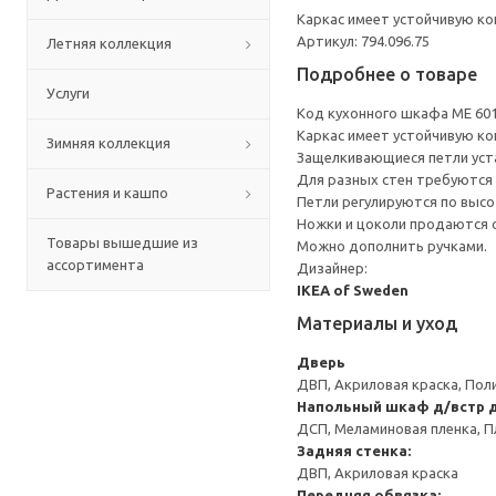
Каркас имеет устойчивую ко
Артикул: 794.096.75
Летняя коллекция
Подробнее о товаре
Услуги
Код кухонного шкафа ME 60
Каркас имеет устойчивую ко
Зимняя коллекция
Защелкивающиеся петли уста
Для разных стен требуются 
Растения и кашпо
Петли регулируются по высот
Ножки и цоколи продаются 
Товары вышедшие из
Можно дополнить ручками.
ассортимента
Дизайнер:
IKEA of Sweden
Материалы и уход
Дверь
ДВП, Акриловая краска, Пол
Напольный шкаф д/встр 
ДСП, Меламиновая пленка, П
Задняя стенка:
ДВП, Акриловая краска
Передняя обвязка: