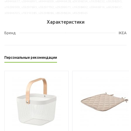
s49446617, s39446991, s49446009, s69446428, s09396054, s19298232, s39298293,
s19299509, s59297693, s59297792, s29299071, s19298492, s59446914, s69298437,
s09446105, s19310385, s29298986, s89298634, s49298565
Характеристики
Бренд
IKEA
Персональные рекомендации