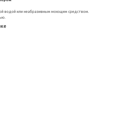
ой водой или неабразивным моющим средством.
ью.
вке