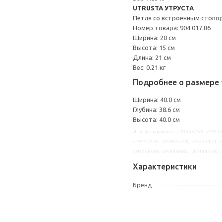
UTRUSTA УТРУСТА
Петля со встроенным стопо
Номер товара: 904.017.86
Ширина: 20 см
Высота: 15 см
Длина: 21 см
Вес: 0.21 кг
Подробнее о размере 
Ширина: 40.0 см
Глубина: 38.6 см
Высота: 40.0 см
Другие варианты: s79333256, s19446
s19447454, s19409758, s39223194, s
s39258386, s09444682, s19444728, 
Характеристики
Бренд