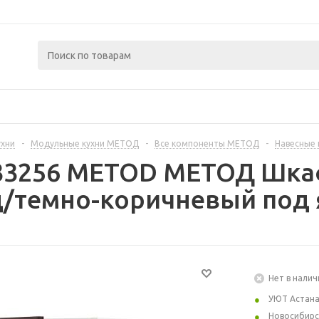
ухни
-
Модульные кухни МЕТОД
-
Все компоненты МЕТОД
-
Навесные
333256 METOD МЕТОД Шкаф
/темно-коричневый под я
Нет в налич
УЮТ Астан
Новосибирс