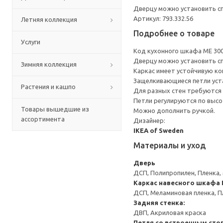
Дверцу можно установить сп
Артикул: 793.332.56
Летняя коллекция
Подробнее о товаре
Услуги
Код кухонного шкафа ME 30
Дверцу можно установить сп
Зимняя коллекция
Каркас имеет устойчивую ко
Защелкивающиеся петли уста
Растения и кашпо
Для разных стен требуются 
Петли регулируются по высот
Товары вышедшие из
Можно дополнить ручкой.
ассортимента
Дизайнер:
IKEA of Sweden
Материалы и уход
Дверь
ДСП, Полипропилен, Пленка,
Каркас навесного шкафа
ДСП, Меламиновая пленка, П
Задняя стенка:
ДВП, Акриловая краска
Петля со встроенным сто