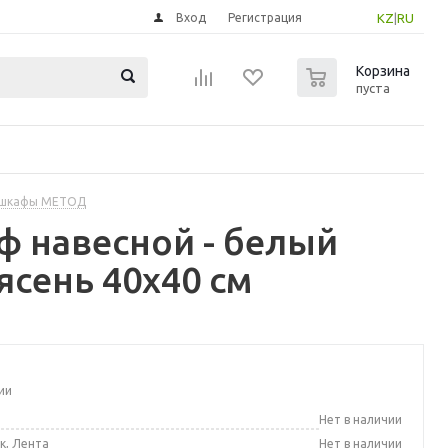
Вход
Регистрация
KZ
|
RU
0
Корзина
пуста
 шкафы МЕТОД
 навесной - белый
сень 40x40 см
ии
а
Нет в наличии
к, Лента
Нет в наличии