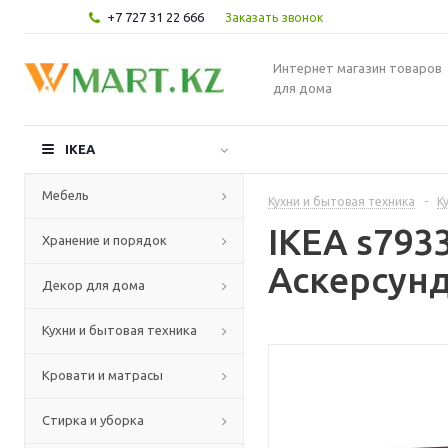
+7 727 31 22 666
Заказать звонок
Интернет магазин товаров
для дома
IKEA
Мебель
Кухни и бытовая техника
-
К
IKEA s79
Хранение и порядок
Аскерсунд
Декор для дома
Кухни и бытовая техника
Кровати и матрасы
Стирка и уборка