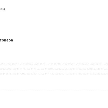
ром
товара
614, s39446694, s59400925, s69414451, s49446189, s59218554, s19317532, s69312221, s2
09225905, s09447176, s09447157, s09444601, s29225061, s09414185, s69470852, s1944695
s69446616, s29447203, s29223241, s09447143, s59224079, s59446184, s29446029, s3922506