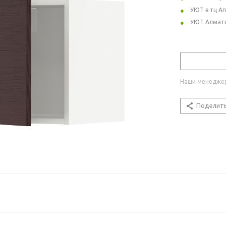
УЮТ в тц А
УЮТ Алмат
Наши менеджер
Поделит