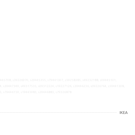
9445708, s39226970, s29445355, s79441307, s59258385, s49232188, s09445101,
4, s39447349, s49317535, s09312224, s19227126, s39446236, s09226764, s59441308,
5, s79446159, s19445983, s29446883, s79326878
IKEA