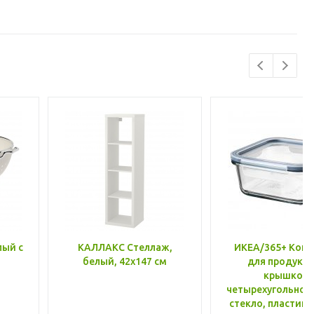
лый с
КАЛЛАКС Стеллаж,
ИКЕА/365+ Конт
белый, 42x147 см
для продукто
крышкой,
четырехугольной
стекло, пластик 