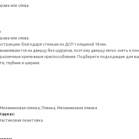
рава или слева.
0
рава или слева.
нструкцию благодаря стенкам из ДСП толщиной 18 мм.
навливаются на дверцу без шурупов, поэтому дверцу легко снять и по
различные крепежные приспособления. Подберите подходящие для ваших
е, глубине и ширине.
 Меламиновая пленка, Пленка, Меламиновая пленка
Каркас:
ластиковая окантовка
пором