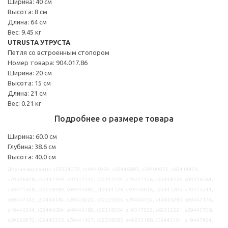
Ширина: 40 см
Высота: 8 см
Длина: 64 см
Вес: 9.45 кг
UTRUSTA УТРУСТА
Петля со встроенным стопором
Номер товара: 904.017.86
Ширина: 20 см
Высота: 15 см
Длина: 21 см
Вес: 0.21 кг
Подробнее о размере товара
Ширина: 60.0 см
Глубина: 38.6 см
Высота: 40.0 см
Другие варианты: s59224079, s19446954, s29446883, s59400925, s69414451,
s79326878, s39447349, s49317535, s09312224, s19227126, s39446236, s09226764,
s59441308, s39258386, s09444682, s19444728, s69446616, s29447203, s29223241,
s09447143, s59446184, s29446029, s39225065, s79446159, s19445983, s09447176,
s19446614, s39446694, s49446189, s59218554, s19317532, s69312221, s29445708,
s39226970, s29445355, s79441307, s59258385, s49232188, s09445101, s19447454,