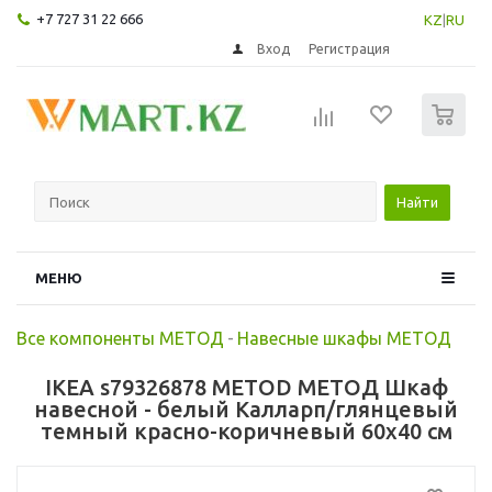
+7 727 31 22 666
KZ
|
RU
Вход
Регистрация
0
Найти
МЕНЮ
Все компоненты МЕТОД
-
Навесные шкафы МЕТОД
IKEA s79326878 METOD МЕТОД Шкаф
навесной - белый Калларп/глянцевый
темный красно-коричневый 60x40 см