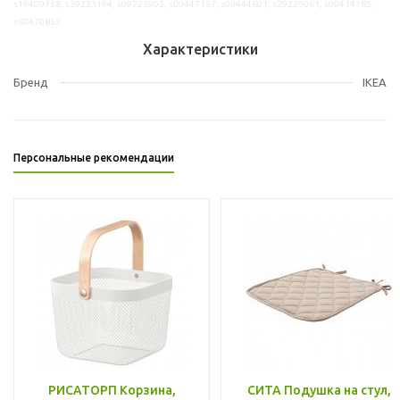
s19409758, s39223194, s09225905, s09447157, s09444601, s29225061, s09414185,
s69470852
Характеристики
Бренд
IKEA
Персональные рекомендации
РИСАТОРП Корзина,
СИТА Подушка на стул,