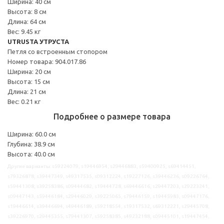
Ширина: 40 см
Высота: 8 см
Длина: 64 см
Вес: 9.45 кг
UTRUSTA УТРУСТА
Петля со встроенным стопором
Номер товара: 904.017.86
Ширина: 20 см
Высота: 15 см
Длина: 21 см
Вес: 0.21 кг
Подробнее о размере товара
Ширина: 60.0 см
Глубина: 38.9 см
Высота: 40.0 см
Другие варианты: s59224079, s19446954, s29446883, s59400925, s69414451,
s79326878, s39447349, s49317535, s09312224, s19227126, s39446236, s09226764,
s59441308, s39258386, s09444682, s19444728, s69446616, s29447203, s29223241,
s09447143, s59446184, s29446029, s39225065, s79446159, s19445983, s09447176,
s19446614, s39446694, s49446189, s59218554, s19317532, s69312221, s29445708,
s39226970, s29445355, s79441307, s59258385, s49232188, s09445101, s19447454,