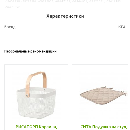
s19409758, s39223194, s09225905, s09447157, s09444601, s29225061, s09414185,
s69470852
Характеристики
Бренд
IKEA
Персональные рекомендации
РИСАТОРП Корзина,
СИТА Подушка на стул,