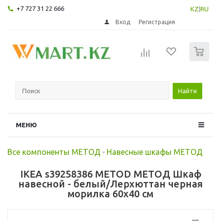
+7 727 31 22 666
KZ
|
RU
Вход
Регистрация
0
Найти
МЕНЮ
Все компоненты МЕТОД
-
Навесные шкафы МЕТОД
IKEA s39258386 METOD МЕТОД Шкаф
навесной - белый/Лерхюттан черная
морилка 60x40 см