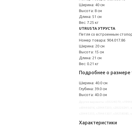
Ширина: 40 см
Высота: 8 см
Длина: 51 см
Вес: 7.25 кг
UTRUSTA УТРУСТА
Петля со встроенным стопо
Номер товара: 904.017.86
Ширина: 20 см
Высота: 15 см
Длина: 21 см
Вес: 0.21 кг
Подробнее о размере 
Ширина: 40.0 см
Глубина: 39.0 см
Высота: 40.0 см
Другие варианты: s59224079, s19446
s69446616, s29447203, s29223241, s
s29445355, s79441307, s59258385, 
Характеристики