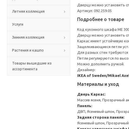
Дверцу можно установить сп
Артикул: 092.259.05
Летняя коллекция
Подробнее о товаре
Услуги
Код кухонного шкафа ME 30
Дверцу можно установить сп
Зимняя коллекция
Каркас имеет устойчивую ко
Защелкивающиеся петли уста
Растения и кашпо
Для разных стен требуются 
Петли регулируются по высот
Товары вышедшие из
Можно дополнить ручкой.
ассортимента
Дизайнер:
IKEA of Sweden/Mikael Axe
Материалы и уход
Дверь
Каркас:
Массив ясеня, Прозрачный а
Панель:
ДВП, Ясеневый шпон, Прозр
Задняя сторона панели:
Ясеневый шпон, Прозрачный
Каркас навесного шкафа