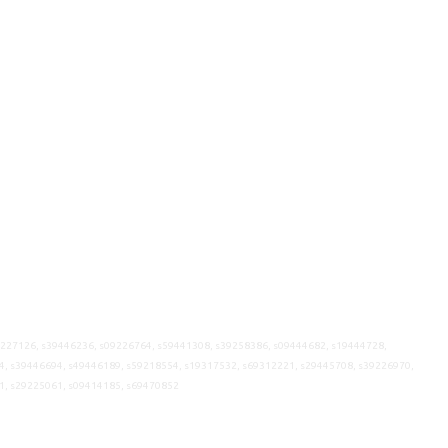
9227126, s39446236, s09226764, s59441308, s39258386, s09444682, s19444728,
4, s39446694, s49446189, s59218554, s19317532, s69312221, s29445708, s39226970,
1, s29225061, s09414185, s69470852