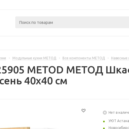
ухни
-
Модульные кухни МЕТОД
-
Все компоненты МЕТОД
-
Навесные
225905 METOD МЕТОД Шкаф
сень 40x40 см
Нет в налич
УЮТ Астан
Новосибирс