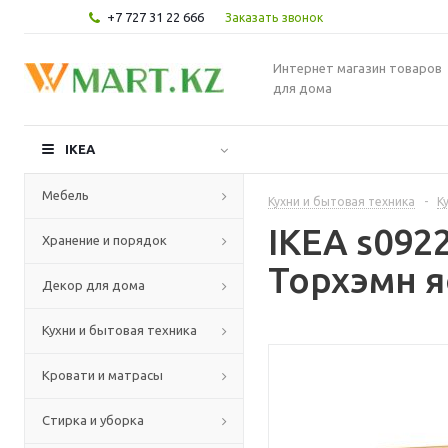
+7 727 31 22 666
Заказать звонок
Интернет магазин товаров
для дома
IKEA
Мебель
Кухни и бытовая техника
-
К
IKEA s09
Хранение и порядок
Торхэмн я
Декор для дома
Кухни и бытовая техника
Кровати и матрасы
Стирка и уборка