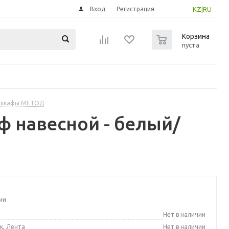
Вход
Регистрация
KZ
|
RU
0
Корзина
пуста
 шкафы МЕТОД
 навесной - белый/
ии
а
Нет в наличии
к, Лента
Нет в наличии