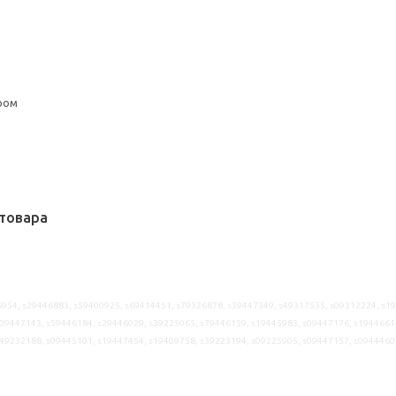
ром
товара
954, s29446883, s59400925, s69414451, s79326878, s39447349, s49317535, s09312224, s1
09447143, s59446184, s29446029, s39225065, s79446159, s19445983, s09447176, s1944661
s49232188, s09445101, s19447454, s19409758, s39223194, s09225905, s09447157, s0944460