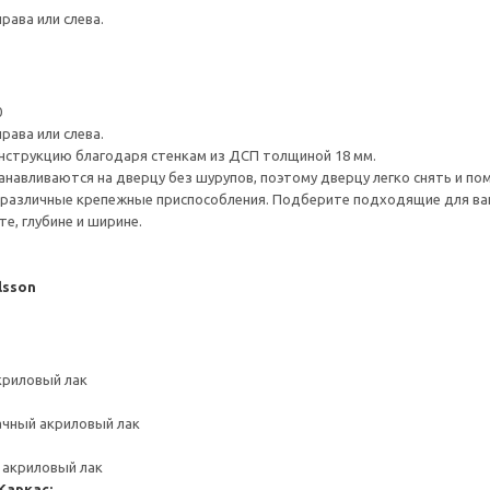
рава или слева.
0
рава или слева.
нструкцию благодаря стенкам из ДСП толщиной 18 мм.
навливаются на дверцу без шурупов, поэтому дверцу легко снять и по
различные крепежные приспособления. Подберите подходящие для ваших
е, глубине и ширине.
lsson
криловый лак
ачный акриловый лак
 акриловый лак
Каркас: