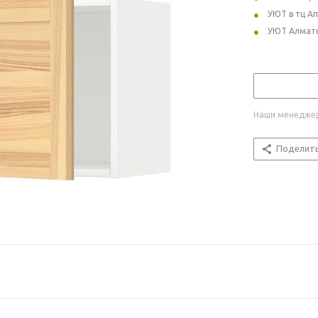
УЮТ в тц А
УЮТ Алмат
Наши менеджер
Поделит