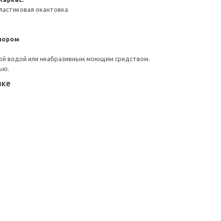
ластиковая окантовка
пором
ой водой или неабразивным моющим средством.
ью.
вке