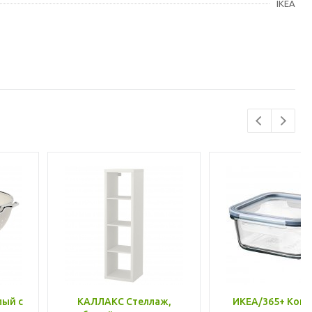
IKEA
лый с
КАЛЛАКС Стеллаж,
ИКЕА/365+ Конт