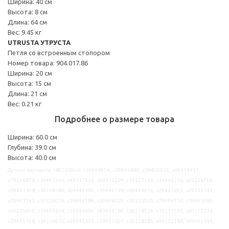
Ширина: 40 см
Высота: 8 см
Длина: 64 см
Вес: 9.45 кг
UTRUSTA УТРУСТА
Петля со встроенным стопором
Номер товара: 904.017.86
Ширина: 20 см
Высота: 15 см
Длина: 21 см
Вес: 0.21 кг
Подробнее о размере товара
Ширина: 60.0 см
Глубина: 39.0 см
Высота: 40.0 см
Другие варианты: s89225906, s19446954, s29446883, s59400925, s69414451,
s79326878, s39447349, s49317535, s09312224, s19227126, s39446236, s09226764,
s59441308, s39258386, s09444682, s19444728, s69446616, s29447203, s29223241,
s09447143, s59224079, s59446184, s29446029, s39225065, s79446159, s19445983,
s09225905, s19446614, s39446694, s49446189, s59218554, s19317532, s69312221,
s29445708, s39226970, s29445355, s79441307, s59258385, s49232188, s09445101,