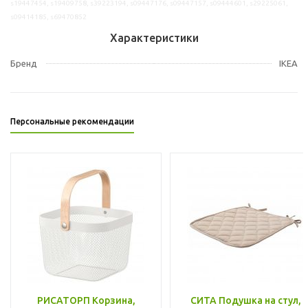
s19447454, s19409758, s39223194, s09447176, s09447157, s09444601, s29225061,
s09414185, s69470852
Характеристики
Бренд
IKEA
Персональные рекомендации
РИСАТОРП Корзина,
СИТА Подушка на стул,