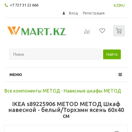
+7 727 31 22 666
KZ
|
RU
Вход
Регистрация
0
Найти
МЕНЮ
Все компоненты МЕТОД
-
Навесные шкафы МЕТОД
IKEA s89225906 METOD МЕТОД Шкаф
навесной - белый/Торхэмн ясень 60x40
см