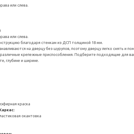
рава или слева.
0
рава или слева.
нструкцию благодаря стенкам из ДСП толщиной 18 мм.
навливаются на дверцу без шурупов, поэтому дверцу легко снять и по
различные крепежные приспособления. Подберите подходящие для ваших
е, глубине и ширине.
иэфирная краска
Каркас:
ластиковая окантовка
пором