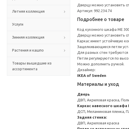
Дверцу можно установить сп
Артикул: 992.234.74
Летняя коллекция
Подробнее о товаре
Услуги
Код кухонного шкафа ME 30
Дверцу можно установить сп
Зимняя коллекция
Каркас имеет устойчивую ко
Защелкивающиеся петли уста
Растения и кашпо
Для разных стен требуются 
Петли регулируются по высот
Товары вышедшие из
Можно дополнить ручкой.
ассортимента
Дизайнер:
IKEA of Sweden
Материалы и уход
Дверь
ДВП, Акриловая краска, Пол
Каркас навесного шкафа
ДСП, Меламиновая пленка, П
Задняя стенка:
ДВП, Акриловая краска
Петля со встроенным сто