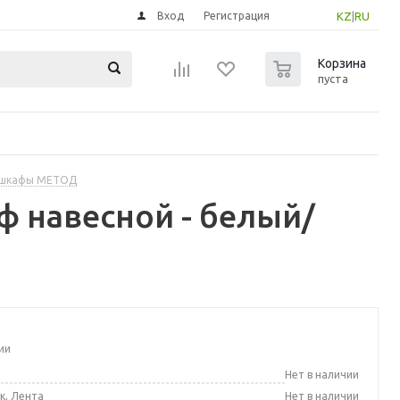
Вход
Регистрация
KZ
|
RU
0
Корзина
пуста
 шкафы МЕТОД
 навесной - белый/
ии
а
Нет в наличии
к, Лента
Нет в наличии