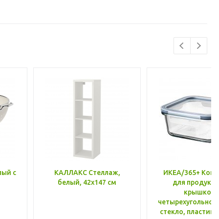
лый с
КАЛЛАКС Стеллаж,
ИКЕА/365+ Конт
белый, 42x147 см
для продукто
крышкой,
четырехугольной
стекло, пластик 