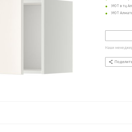
УЮТ в тц А
УЮТ Алмат
Наши менеджер
Поделит