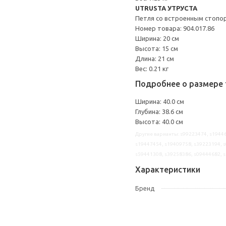
UTRUSTA УТРУСТА
Петля со встроенным стопо
Номер товара: 904.017.86
Ширина: 20 см
Высота: 15 см
Длина: 21 см
Вес: 0.21 кг
Подробнее о размере 
Ширина: 40.0 см
Глубина: 38.6 см
Высота: 40.0 см
Другие варианты: s99223474, s19446
s19447454, s19409758, s39223194, s
s59441308, s39258386, s09444682, 
Характеристики
Бренд