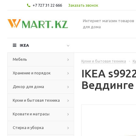
+7 727 31 22 666
Заказать звонок
Интернет магазин товаров
для дома
IKEA
Мебель
Кухни и бытовая техника
-
К
IKEA s99
Хранение и порядок
Веддинге 
Декор для дома
Кухни и бытовая техника
Кровати и матрасы
Стирка и уборка