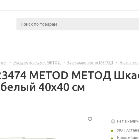
ухни
-
Модульные кухни МЕТОД
-
Все компоненты МЕТОД
-
Навесные
223474 METOD МЕТОД Шкаф
белый 40x40 см
Нет в налич
УЮТ Астан
Новосибирс