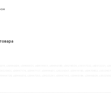
ром
товара
614, s39446694, s59400925, s69414451, s49446189, s59218554, s19317532, s69312221, s2
09225905, s09447176, s09447157, s09444601, s29225061, s09414185, s69470852, s5922407
s19444728, s69446616, s29447203, s29223241, s09447143, s59446184, s29446029, s3922506