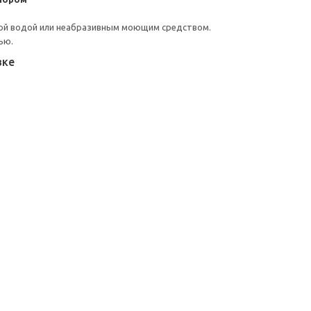
ой водой или неабразивным моющим средством.
ью.
вке