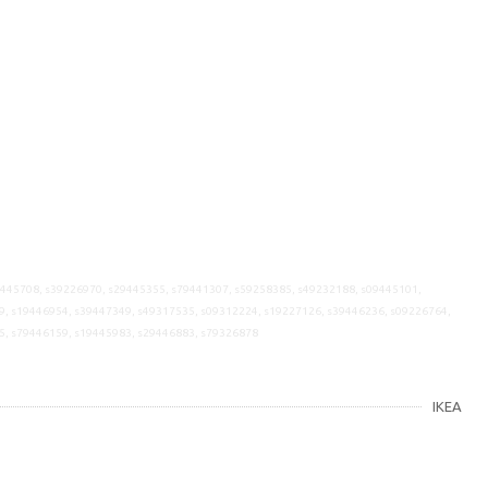
9445708, s39226970, s29445355, s79441307, s59258385, s49232188, s09445101,
9, s19446954, s39447349, s49317535, s09312224, s19227126, s39446236, s09226764,
5, s79446159, s19445983, s29446883, s79326878
IKEA