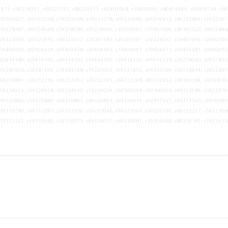
471, s39258391, s69227765, s89225911, s69401948, s59400949, s89404644, s99409764, s8
79306837, s09312238, s79225068, s19333278, s09310084, s09219612, s89223894, s1922397
19258387, s99258388, s79258389, s59258390, s19258392, s79301509, s89301523, s6925846
29225909, s09225910, s69225912, s29301583, s29301597, s19226061, s59401944, s2940194
79404630, s99404634, s09404638, s29404642, s19404647, s79404673, s09404681, s0940473
29414189, s09414190, s69414192, s19414199, s59414201, s99414218, s29218560, s0921856
99287606, s59287646, s79224568, s79227053, s99227655, s99227764, s59226974, s2922697
49226804, s59232239, s99232242, s29232245, s69232248, s99232256, s69300384, s6930039
79224926, s39224928, s99224930, s19224934, s69300548, s99300556, s49225084, s3922479
99326882, s59326884, s09326891, s69326893, s09326914, s09317537, s49317540, s4930683
39312289, s69312297, s39312350, s19225066, s99225067, s39225169, s69225257, s5922506
s19333363, s19310069, s39310073, s49310077, s69310081, s19306468, s89310141, s1931015