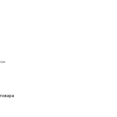
ром
товара