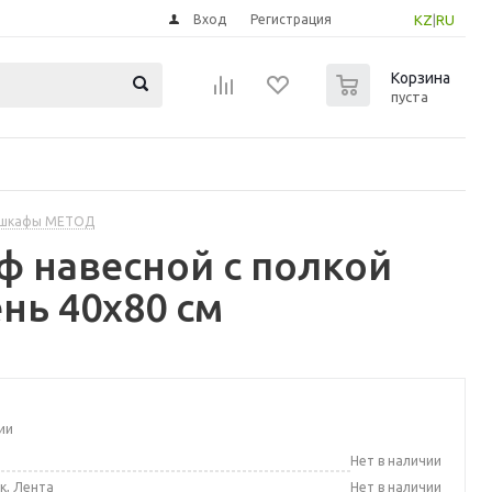
Вход
Регистрация
KZ
|
RU
0
Корзина
пуста
 шкафы МЕТОД
 навесной с полкой
нь 40x80 см
ии
а
Нет в наличии
к, Лента
Нет в наличии