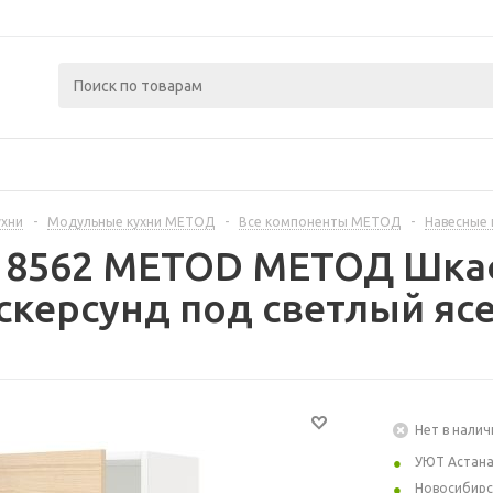
ухни
-
Модульные кухни МЕТОД
-
Все компоненты МЕТОД
-
Навесные
218562 METOD МЕТОД Шкаф
скерсунд под светлый ясе
Нет в налич
УЮТ Астан
Новосибирс