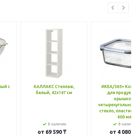
лый с
КАЛЛАКС Стеллаж,
ИКЕА/365+ Конт
белый, 42x147 см
для продукто
крышкой,
четырехугольной
стекло, пластик 
600 мл
В наличии
В наличи
от
69 590 ₸
от
4 080 ₸