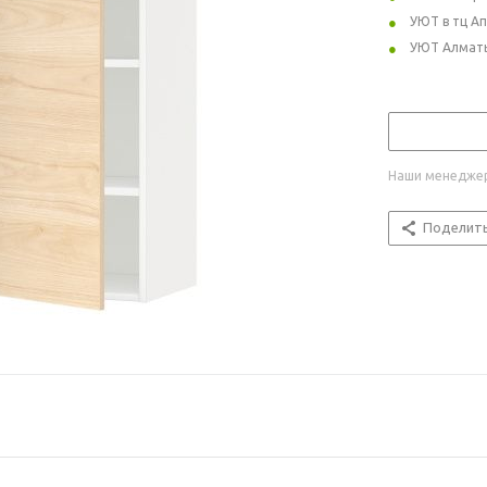
УЮТ в тц А
УЮТ Алмат
Наши менеджер
Поделит