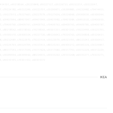
9414191, s49218564, s29225848, s99227127, s59226733, s09232251, s39223047,
7, s79224182, s49232249, s59223701, s59299871, s59299885, s19232482, s79414455,
0, s19227013, s79227661, s29227079, s79227656, s59226969, s59300030, s69300044,
5, s09401946, s89401947, s49401949, s59401982, s19401984, s39402020, s59400930,
7, s79409760, s59409761, s39409762, s19409763, s69409765, s49409785, s09409787,
1, s89218562, s69218563, s19218565, s49301351, s49301365, s19223449, s59225795,
5, s19300310, s29300324, s19227720, s89226642, s79226765, s29226838, s69226431,
8, s39232481, s79222970, s79223154, s59223070, s09223195, s89223243, s09300457,
2, s19224793, s99224794, s19225453, s89225261, s99300212, s99300226, s59224847,
4, s89317543, s19317546, s19317626, s29317683, s49317743, s59312226, s99312229,
9, s59299946, s69299960, s89224935, s39333263, s29333268, s69333271, s79333275,
4, s49310195, s19301102, s69301072
IKEA