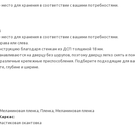
е место для хранения в соответствии с вашими потребностями.
4
е место для хранения в соответствии с вашими потребностями.
рава или слева.
нструкцию благодаря стенкам из ДСП толщиной 18 мм.
навливаются на дверцу без шурупов, поэтому дверцу легко снять и по
различные крепежные приспособления. Подберите подходящие для ваших
е, глубине и ширине.
 Меламиновая пленка, Пленка, Меламиновая пленка
Каркас:
ластиковая окантовка