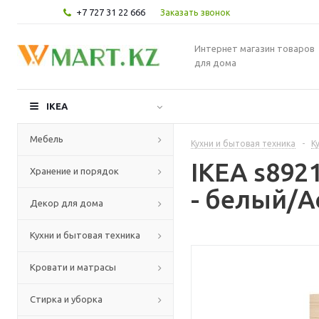
+7 727 31 22 666
Заказать звонок
Интернет магазин товаров
для дома
IKEA
Мебель
Кухни и бытовая техника
-
К
IKEA s89
Хранение и порядок
- белый/А
Декор для дома
Кухни и бытовая техника
Кровати и матрасы
Стирка и уборка