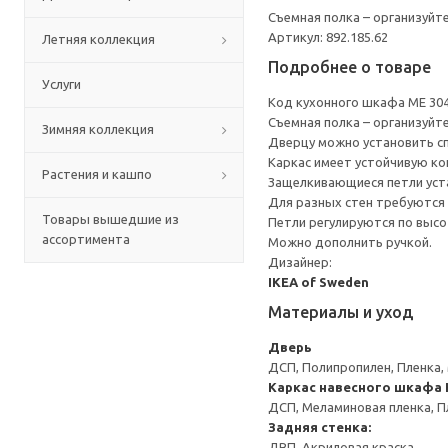
Съемная полка – организуйт
Артикул: 892.185.62
Летняя коллекция
Подробнее о товаре
Услуги
Код кухонного шкафа ME 30
Съемная полка – организуйт
Зимняя коллекция
Дверцу можно установить сп
Каркас имеет устойчивую ко
Растения и кашпо
Защелкивающиеся петли уста
Для разных стен требуются 
Товары вышедшие из
Петли регулируются по высот
ассортимента
Можно дополнить ручкой.
Дизайнер:
IKEA of Sweden
Материалы и уход
Дверь
ДСП, Полипропилен, Пленка,
Каркас навесного шкафа
ДСП, Меламиновая пленка, П
Задняя стенка:
ДВП, Акриловая краска