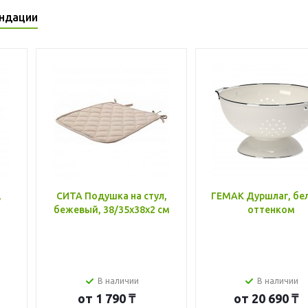
ндации
,
СИТА Подушка на стул,
ГЕМАК Дуршлаг, бе
бежевый, 38/35x38x2 см
оттенком
В наличии
В наличии
от
1 790 ₸
от
20 690 ₸