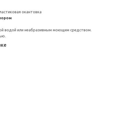
ластиковая окантовка
пором
ой водой или неабразивным моющим средством.
ью.
вке