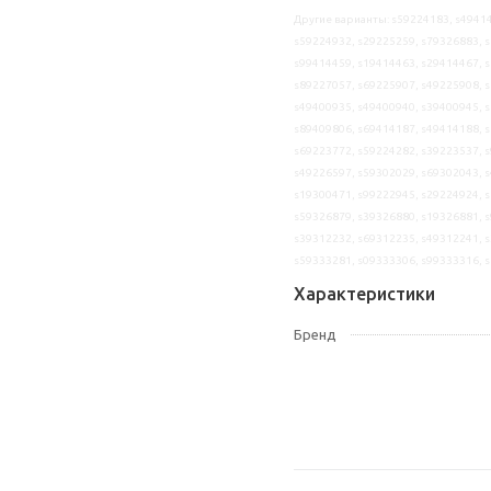
Другие варианты: s59224183, s49414
s59224932, s29225259, s79326883, s
s99414459, s19414463, s29414467, s
s89227057, s69225907, s49225908, s
s49400935, s49400940, s39400945, s
s89409806, s69414187, s49414188, s
s69223772, s59224282, s39223537, s
s49226597, s59302029, s69302043, s
s19300471, s99222945, s29224924, s
s59326879, s39326880, s19326881, s
s39312232, s69312235, s49312241, s
s59333281, s09333306, s99333316, 
Характеристики
Бренд