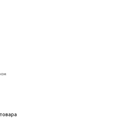
ром
товара