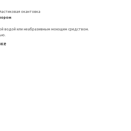
ластиковая окантовка
пором
ой водой или неабразивным моющим средством.
ью.
вке