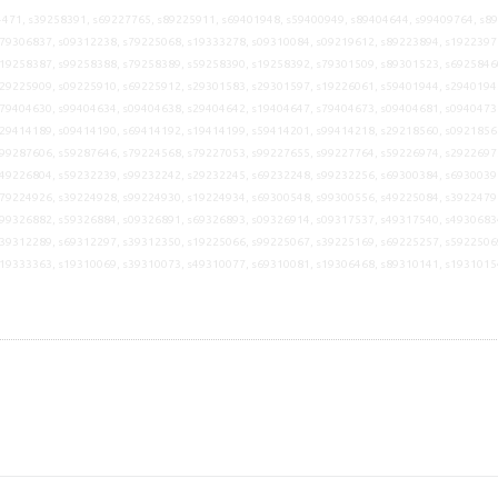
471, s39258391, s69227765, s89225911, s69401948, s59400949, s89404644, s99409764, s8
79306837, s09312238, s79225068, s19333278, s09310084, s09219612, s89223894, s1922397
19258387, s99258388, s79258389, s59258390, s19258392, s79301509, s89301523, s6925846
29225909, s09225910, s69225912, s29301583, s29301597, s19226061, s59401944, s2940194
79404630, s99404634, s09404638, s29404642, s19404647, s79404673, s09404681, s0940473
29414189, s09414190, s69414192, s19414199, s59414201, s99414218, s29218560, s0921856
99287606, s59287646, s79224568, s79227053, s99227655, s99227764, s59226974, s2922697
49226804, s59232239, s99232242, s29232245, s69232248, s99232256, s69300384, s6930039
79224926, s39224928, s99224930, s19224934, s69300548, s99300556, s49225084, s3922479
99326882, s59326884, s09326891, s69326893, s09326914, s09317537, s49317540, s4930683
39312289, s69312297, s39312350, s19225066, s99225067, s39225169, s69225257, s5922506
s19333363, s19310069, s39310073, s49310077, s69310081, s19306468, s89310141, s1931015