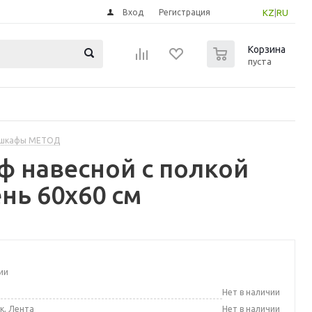
Вход
Регистрация
KZ
|
RU
0
Корзина
пуста
 шкафы МЕТОД
 навесной с полкой
нь 60x60 см
ии
а
Нет в наличии
к, Лента
Нет в наличии