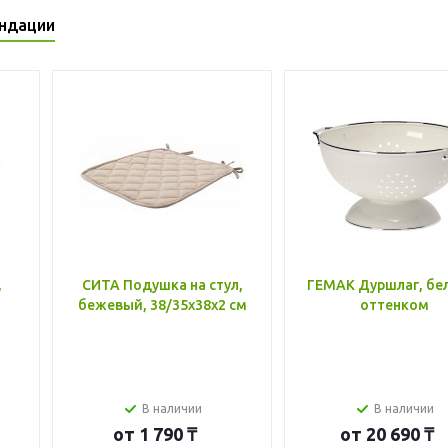
ндации
,
СИТА Подушка на стул,
ГЕМАК Дуршлаг, бе
бежевый, 38/35x38x2 см
оттенком
В наличии
В наличии
от
1 790 ₸
от
20 690 ₸