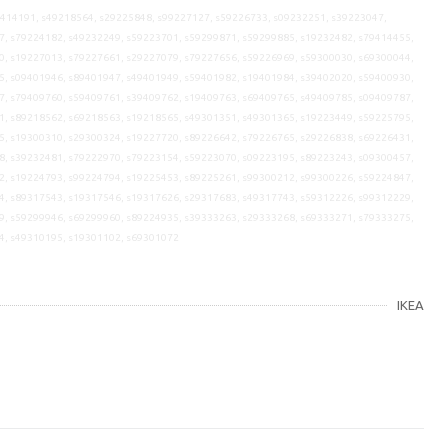
9414191, s49218564, s29225848, s99227127, s59226733, s09232251, s39223047,
7, s79224182, s49232249, s59223701, s59299871, s59299885, s19232482, s79414455,
0, s19227013, s79227661, s29227079, s79227656, s59226969, s59300030, s69300044,
5, s09401946, s89401947, s49401949, s59401982, s19401984, s39402020, s59400930,
7, s79409760, s59409761, s39409762, s19409763, s69409765, s49409785, s09409787,
1, s89218562, s69218563, s19218565, s49301351, s49301365, s19223449, s59225795,
5, s19300310, s29300324, s19227720, s89226642, s79226765, s29226838, s69226431,
8, s39232481, s79222970, s79223154, s59223070, s09223195, s89223243, s09300457,
2, s19224793, s99224794, s19225453, s89225261, s99300212, s99300226, s59224847,
4, s89317543, s19317546, s19317626, s29317683, s49317743, s59312226, s99312229,
9, s59299946, s69299960, s89224935, s39333263, s29333268, s69333271, s79333275,
4, s49310195, s19301102, s69301072
IKEA