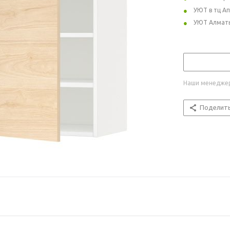
УЮТ в тц А
УЮТ Алмат
Наши менеджер
Поделит