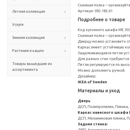
Съемная полка – организуйт
Артикул: 092.185.61
Летняя коллекция
Подробнее о товаре
Услуги
Код кухонного шкафа ME 30
Съемная полка – организуйт
Зимняя коллекция
Дверцу можно установить сп
Каркас имеет устойчивую ко
Растения и кашпо
Защелкивающиеся петли уста
Для разных стен требуются 
Товары вышедшие из
Петли регулируются по высот
ассортимента
Можно дополнить ручкой.
Дизайнер:
IKEA of Sweden
Материалы и уход
Дверь
ДСП, Полипропилен, Пленка,
Каркас навесного шкафа
ДСП, Меламиновая пленка, П
Задняя стенка:
ДВП, Акриловая краска