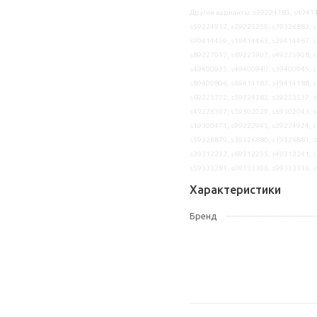
Другие варианты: s59224183, s49414
s59224932, s29225259, s79326883, s
s99414459, s19414463, s29414467, s
s89227057, s69225907, s49225908, s
s49400935, s49400940, s39400945, s
s89409806, s69414187, s49414188, s
s69223772, s59224282, s39223537, s
s49226597, s59302029, s69302043, s
s19300471, s99222945, s29224924, s
s59326879, s39326880, s19326881, s
s39312232, s69312235, s49312241, s
s59333281, s09333306, s99333316, 
Характеристики
Бренд