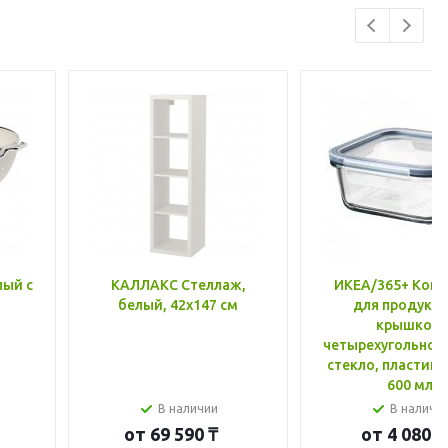
лый с
КАЛЛАКС Стеллаж,
ИКЕА/365+ Конт
белый, 42x147 см
для продукто
крышкой,
четырехугольной
стекло, пластик 
600 мл
В наличии
В наличи
от
69 590 ₸
от
4 080 ₸