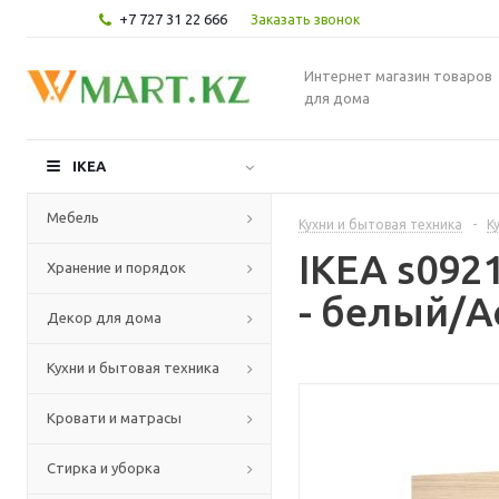
+7 727 31 22 666
Заказать звонок
Интернет магазин товаров
для дома
IKEA
Мебель
Кухни и бытовая техника
-
К
IKEA s09
Хранение и порядок
- белый/А
Декор для дома
Кухни и бытовая техника
Кровати и матрасы
Стирка и уборка