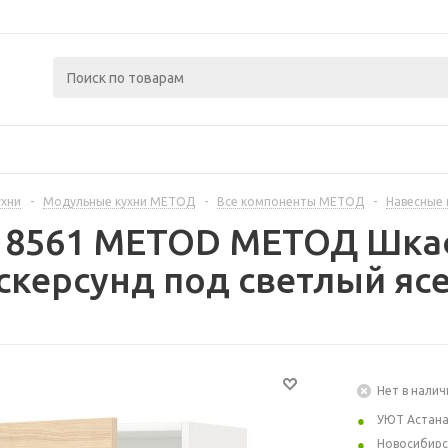
ухни
-
Модульные кухни МЕТОД
-
Все компоненты МЕТОД
-
Навесные
218561 METOD МЕТОД Шкаф
скерсунд под светлый ясе
Нет в налич
УЮТ Астан
Новосибирс