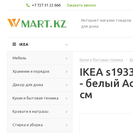
+7 727 31 22 666
Заказать звонок
Интернет магазин товаров
для дома
IKEA
Мебель
Кухни и бытовая техника
-
К
IKEA s19
Хранение и порядок
- белый А
Декор для дома
см
Кухни и бытовая техника
Кровати и матрасы
Стирка и уборка