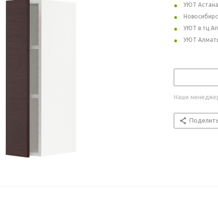
УЮТ Астан
Новосибирс
УЮТ в тц А
УЮТ Алмат
Наши менеджер
Поделит