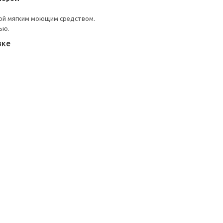
ой мягким моющим средством.
ью.
вке