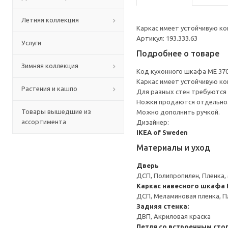
Летняя коллекция
Каркас имеет устойчивую ко
Артикул: 193.333.63
Услуги
Подробнее о товаре
Зимняя коллекция
Код кухонного шкафа ME 37
Каркас имеет устойчивую ко
Растения и кашпо
Для разных стен требуются 
Ножки продаются отдельно
Товары вышедшие из
Можно дополнить ручкой.
ассортимента
Дизайнер:
IKEA of Sweden
Материалы и уход
Дверь
ДСП, Полипропилен, Пленка,
Каркас навесного шкафа
ДСП, Меламиновая пленка, П
Задняя стенка:
ДВП, Акриловая краска
Петля со встроенным сто