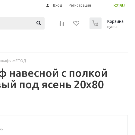
Вход
Регистрация
KZ
|
RU
0
Корзина
пуста
 шкафы МЕТОД
 навесной с полкой
ый под ясень 20x80
ии