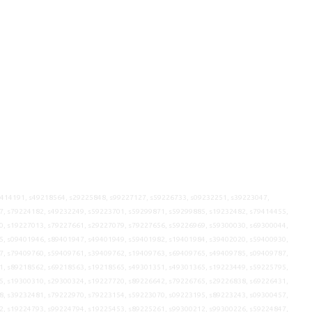
9414191, s49218564, s29225848, s99227127, s59226733, s09232251, s39223047,
7, s79224182, s49232249, s59223701, s59299871, s59299885, s19232482, s79414455,
0, s19227013, s79227661, s29227079, s79227656, s59226969, s59300030, s69300044,
5, s09401946, s89401947, s49401949, s59401982, s19401984, s39402020, s59400930,
7, s79409760, s59409761, s39409762, s19409763, s69409765, s49409785, s09409787,
1, s89218562, s69218563, s19218565, s49301351, s49301365, s19223449, s59225795,
5, s19300310, s29300324, s19227720, s89226642, s79226765, s29226838, s69226431,
8, s39232481, s79222970, s79223154, s59223070, s09223195, s89223243, s09300457,
2, s19224793, s99224794, s19225453, s89225261, s99300212, s99300226, s59224847,