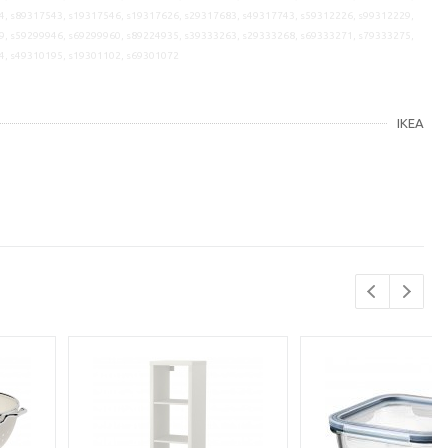
4, s89317543, s19317546, s19317626, s29317683, s49317743, s59312226, s99312229,
9, s59299946, s69299960, s89224935, s39333263, s29333268, s69333271, s79333275,
4, s49310195, s19301102, s69301072
IKEA