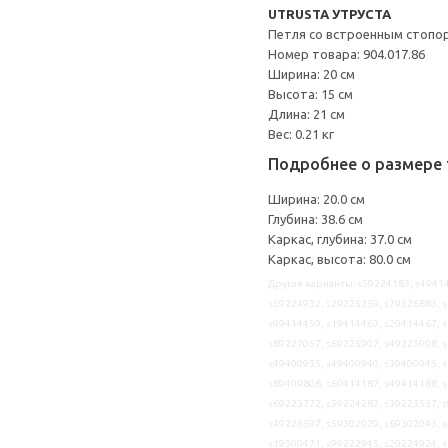
UTRUSTA УТРУСТА
Петля со встроенным стопо
Номер товара: 904.017.86
Ширина: 20 см
Высота: 15 см
Длина: 21 см
Вес: 0.21 кг
Подробнее о размере 
Ширина: 20.0 см
Глубина: 38.6 см
Каркас, глубина: 37.0 см
Каркас, высота: 80.0 см
Другие варианты: s59224183, s49414
s59224932, s29225259, s79326883, s
s99414459, s19414463, s29414467, s
s89227057, s69225907, s49225908, s
s49400935, s49400940, s39400945, s
s89409806, s69414187, s49414188, s
s69223772, s59224282, s39223537, s
s49226597, s59302029, s69302043, s
s19300471, s99222945, s29224924, s