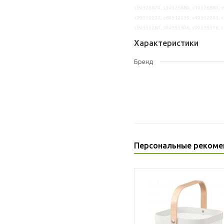
s59326879, s39326880, s19326881, s
s39312232, s69312235, s49312241, s
s59333281, s09333306, s99333316, 
Характеристики
Бренд
Персональные рекоме