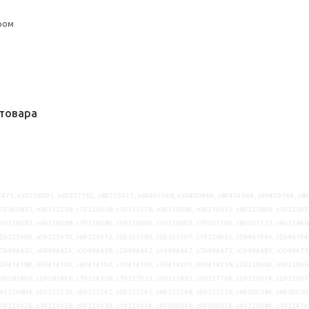
ром
товара
471, s39258391, s69227765, s89225911, s69401948, s59400949, s89404644, s99409764, s8
79306837, s09312238, s79225068, s19333278, s09310084, s09219612, s89223894, s1922397
19258387, s99258388, s79258389, s59258390, s19258392, s79301509, s89301523, s6925846
29225909, s09225910, s69225912, s29301583, s29301597, s19226061, s59401944, s2940194
79404630, s99404634, s09404638, s29404642, s19404647, s79404673, s09404681, s0940473
29414189, s09414190, s69414192, s19414199, s59414201, s99414218, s29218560, s0921856
99287606, s59287646, s79224568, s79227053, s99227655, s99227764, s59226974, s2922697
49226804, s59232239, s99232242, s29232245, s69232248, s99232256, s69300384, s6930039
79224926, s39224928, s99224930, s19224934, s69300548, s99300556, s49225084, s3922479