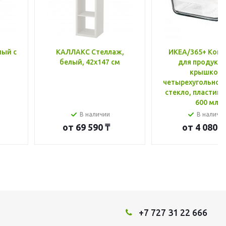
лый с
КАЛЛАКС Стеллаж,
ИКЕА/365+ Конт
белый, 42x147 см
для продукто
крышкой,
четырехугольной
стекло, пластик 
600 мл
В наличии
В наличи
от
69 590 ₸
от
4 080 ₸
+7 727 31 22 666