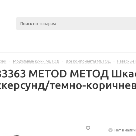
ухни
-
Модульные кухни МЕТОД
-
Все компоненты МЕТОД
-
Навесные
333363 METOD МЕТОД Шкаф
скерсунд/темно-коричнев
Нет в налич