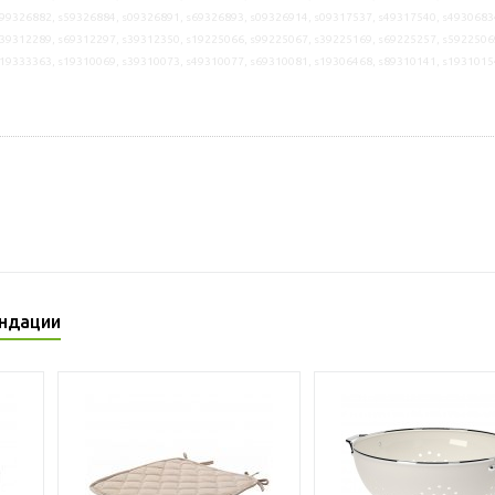
99326882, s59326884, s09326891, s69326893, s09326914, s09317537, s49317540, s4930683
39312289, s69312297, s39312350, s19225066, s99225067, s39225169, s69225257, s5922506
s19333363, s19310069, s39310073, s49310077, s69310081, s19306468, s89310141, s1931015
ндации