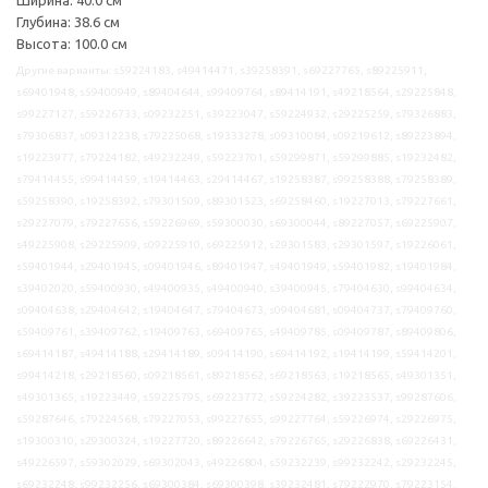
Глубина: 38.6 см
Высота: 100.0 см
Другие варианты: s59224183, s49414471, s39258391, s69227765, s89225911,
s69401948, s59400949, s89404644, s99409764, s89414191, s49218564, s29225848,
s99227127, s59226733, s09232251, s39223047, s59224932, s29225259, s79326883,
s79306837, s09312238, s79225068, s19333278, s09310084, s09219612, s89223894,
s19223977, s79224182, s49232249, s59223701, s59299871, s59299885, s19232482,
s79414455, s99414459, s19414463, s29414467, s19258387, s99258388, s79258389,
s59258390, s19258392, s79301509, s89301523, s69258460, s19227013, s79227661,
s29227079, s79227656, s59226969, s59300030, s69300044, s89227057, s69225907,
s49225908, s29225909, s09225910, s69225912, s29301583, s29301597, s19226061,
s59401944, s29401945, s09401946, s89401947, s49401949, s59401982, s19401984,
s39402020, s59400930, s49400935, s49400940, s39400945, s79404630, s99404634,
s09404638, s29404642, s19404647, s79404673, s09404681, s09404737, s79409760,
s59409761, s39409762, s19409763, s69409765, s49409785, s09409787, s89409806,
s69414187, s49414188, s29414189, s09414190, s69414192, s19414199, s59414201,
s99414218, s29218560, s09218561, s89218562, s69218563, s19218565, s49301351,
s49301365, s19223449, s59225795, s69223772, s59224282, s39223537, s99287606,
s59287646, s79224568, s79227053, s99227655, s99227764, s59226974, s29226975,
s19300310, s29300324, s19227720, s89226642, s79226765, s29226838, s69226431,
s49226597, s59302029, s69302043, s49226804, s59232239, s99232242, s29232245,
s69232248, s99232256, s69300384, s69300398, s39232481, s79222970, s79223154,