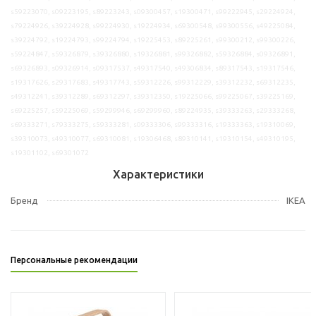
s59223070, s09223195, s89223243, s09300457, s19300471, s99222945, s29224924,
s79224926, s39224928, s99224930, s19224934, s69300548, s99300556, s49225084,
s39224792, s19224793, s99224794, s19225453, s89225261, s99300212, s99300226,
s59224847, s59326879, s39326880, s19326881, s99326882, s59326884, s09326891,
s69326893, s09326914, s09317537, s49317540, s49306834, s89317543, s19317546,
s19317626, s29317683, s49317743, s59312226, s99312229, s39312232, s69312235,
s49312241, s39312289, s69312297, s39312350, s19225066, s99225067, s39225169,
s69225257, s59225069, s59299946, s69299960, s89224935, s39333263, s29333268,
s69333271, s79333275, s59333281, s09333306, s99333316, s19333363, s19310069,
s39310073, s49310077, s69310081, s19306468, s89310141, s19310154, s49310195,
s19301102, s69301072
Характеристики
Бренд
IKEA
Персональные рекомендации