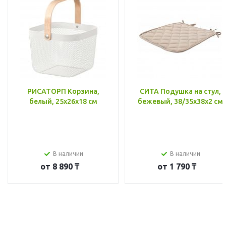
РИСАТОРП Корзина,
СИТА Подушка на стул,
белый, 25x26x18 см
бежевый, 38/35x38x2 см
В наличии
В наличии
от
8 890 ₸
от
1 790 ₸