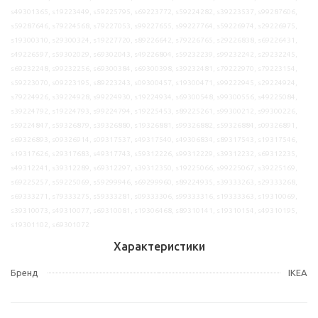
s49301365, s19223449, s59225795, s69223772, s59224282, s39223537, s99287606,
s59287646, s79224568, s79227053, s99227655, s99227764, s59226974, s29226975,
s19300310, s29300324, s19227720, s89226642, s79226765, s29226838, s69226431,
s49226597, s59302029, s69302043, s49226804, s59232239, s99232242, s29232245,
s69232248, s99232256, s69300384, s69300398, s39232481, s79222970, s79223154,
s59223070, s09223195, s89223243, s09300457, s19300471, s99222945, s29224924,
s79224926, s39224928, s99224930, s19224934, s69300548, s99300556, s49225084,
s39224792, s19224793, s99224794, s19225453, s89225261, s99300212, s99300226,
s59224847, s59326879, s39326880, s19326881, s99326882, s59326884, s09326891,
s69326893, s09326914, s09317537, s49317540, s49306834, s89317543, s19317546,
s19317626, s29317683, s49317743, s59312226, s99312229, s39312232, s69312235,
s49312241, s39312289, s69312297, s39312350, s19225066, s99225067, s39225169,
s69225257, s59225069, s59299946, s69299960, s89224935, s39333263, s29333268,
s69333271, s79333275, s59333281, s09333306, s99333316, s19333363, s19310069,
s39310073, s49310077, s69310081, s19306468, s89310141, s19310154, s49310195,
s19301102, s69301072
Характеристики
Бренд
IKEA