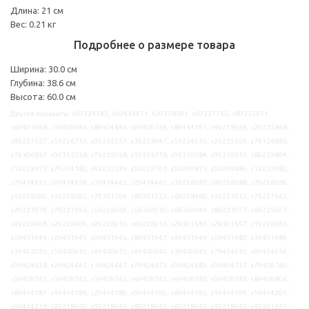
Длина: 21 см
Вес: 0.21 кг
Подробнее о размере товара
Ширина: 30.0 см
Глубина: 38.6 см
Высота: 60.0 см
Другие варианты: s59224183, s49414471, s39258391, s69227765, s89225911,
s69401948, s59400949, s89404644, s99409764, s89414191, s49218564, s29225848,
s99227127, s59226733, s09232251, s39223047, s59224932, s29225259, s79326883,
s79306837, s09312238, s79225068, s19333278, s09310084, s09219612, s89223894,
s19223977, s79224182, s49232249, s59223701, s59299871, s59299885, s19232482,
s79414455, s99414459, s19414463, s29414467, s19258387, s99258388, s79258389,
s59258390, s19258392, s79301509, s89301523, s69258460, s19227013, s79227661,
s29227079, s79227656, s59226969, s59300030, s69300044, s89227057, s69225907,
s49225908, s29225909, s09225910, s69225912, s29301583, s29301597, s19226061,
s59401944, s29401945, s09401946, s89401947, s49401949, s59401982, s19401984,
s39402020, s59400930, s49400935, s49400940, s39400945, s79404630, s99404634,
s09404638, s29404642, s19404647, s79404673, s09404681, s09404737, s79409760,
s59409761, s39409762, s19409763, s69409765, s49409785, s09409787, s89409806,
s69414187, s49414188, s29414189, s09414190, s69414192, s19414199, s59414201,
s99414218, s29218560, s09218561, s89218562, s69218563, s19218565, s49301351,