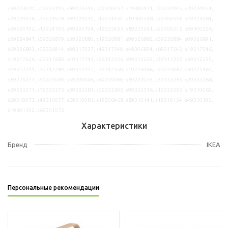
s59223070, s09223195, s89223243, s09300457, s19300471, s99222945, s29224924,
s79224926, s39224928, s99224930, s19224934, s69300548, s99300556, s49225084,
s39224792, s19224793, s99224794, s19225453, s89225261, s99300212, s99300226,
s59224847, s59326879, s39326880, s19326881, s99326882, s59326884, s09326891,
s69326893, s09326914, s09317537, s49317540, s49306834, s89317543, s19317546,
s19317626, s29317683, s49317743, s59312226, s99312229, s39312232, s69312235,
s49312241, s39312289, s69312297, s39312350, s19225066, s99225067, s39225169,
s69225257, s59225069, s59299946, s69299960, s89224935, s39333263, s29333268,
s69333271, s79333275, s59333281, s09333306, s99333316, s19333363, s19310069,
s39310073, s49310077, s69310081, s19306468, s89310141, s19310154, s49310195,
s19301102, s69301072
Характеристики
Бренд
IKEA
Персональные рекомендации