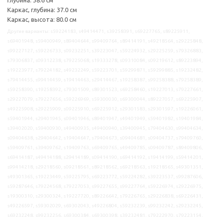
Каркас, глубина: 37.0 см
Каркас, высота: 80.0 см
Другие варианты: s59224183, s49414471, s39258391, s69227765, s89225911,
s69401948, s59400949, s89404644, s99409764, s89414191, s49218564, s29225848,
s99227127, s59226733, s09232251, s39223047, s59224932, s29225259, s79326883,
s79306837, s09312238, s79225068, s19333278, s09310084, s09219612, s89223894,
s19223977, s79224182, s49232249, s59223701, s59299871, s59299885, s19232482,
s79414455, s99414459, s19414463, s29414467, s19258387, s99258388, s79258389,
s59258390, s19258392, s79301509, s89301523, s69258460, s19227013, s79227661,
s29227079, s79227656, s59226969, s59300030, s69300044, s89227057, s69225907,
s49225908, s29225909, s09225910, s69225912, s29301583, s29301597, s19226061,
s59401944, s29401945, s09401946, s89401947, s49401949, s59401982, s19401984,
s39402020, s59400930, s49400935, s49400940, s39400945, s79404630, s99404634,
s09404638, s29404642, s19404647, s79404673, s09404681, s09404737, s79409760,
s59409761, s39409762, s19409763, s69409765, s49409785, s09409787, s89409806,
s69414187, s49414188, s29414189, s09414190, s69414192, s19414199, s59414201,
s99414218, s29218560, s09218561, s89218562, s69218563, s19218565, s49301351,
s49301365, s19223449, s59225795, s69223772, s59224282, s39223537, s99287606,
s59287646, s79224568, s79227053, s99227655, s99227764, s59226974, s29226975,
s19300310, s29300324, s19227720, s89226642, s79226765, s29226838, s69226431,
s49226597, s59302029, s69302043, s49226804, s59232239, s99232242, s29232245,
s69232248, s99232256, s69300384, s69300398, s39232481, s79222970, s79223154,