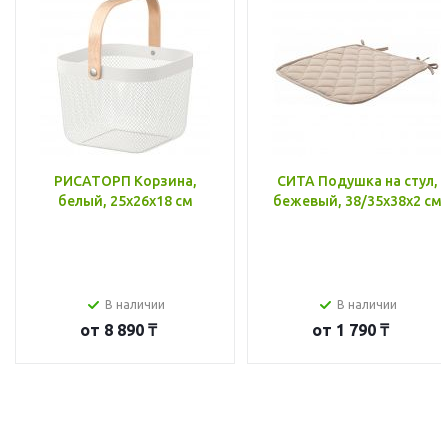
РИСАТОРП Корзина,
СИТА Подушка на стул,
белый, 25x26x18 см
бежевый, 38/35x38x2 см
В наличии
В наличии
от
8 890 ₸
от
1 790 ₸