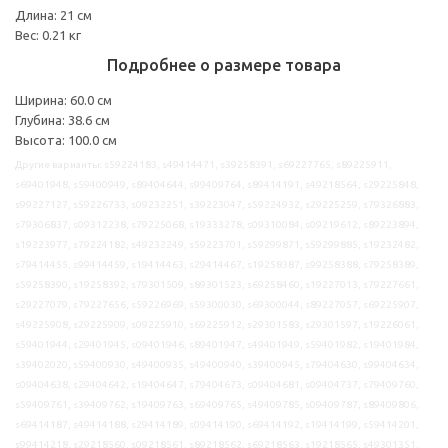
Длина: 21 см
Вес: 0.21 кг
Подробнее о размере товара
Ширина: 60.0 см
Глубина: 38.6 см
Высота: 100.0 см
Другие варианты: s59224183, s49414471, s39258391, s69227765, s89225911,
s69401948, s59400949, s89404644, s99409764, s89414191, s49218564, s29225848,
s99227127, s59226733, s09232251, s39223047, s59224932, s29225259, s79326883,
s79306837, s09312238, s79225068, s19333278, s09310084, s09219612, s89223894,
s19223977, s79224182, s49232249, s59223701, s59299871, s59299885, s19232482,
s79414455, s99414459, s19414463, s29414467, s19258387, s99258388, s79258389,
s59258390, s19258392, s79301509, s89301523, s69258460, s19227013, s79227661,
s29227079, s79227656, s59226969, s59300030, s69300044, s89227057, s69225907,
s49225908, s29225909, s09225910, s69225912, s29301583, s29301597, s19226061,
s59401944, s29401945, s09401946, s89401947, s49401949, s59401982, s19401984,
s39402020, s59400930, s49400935, s49400940, s39400945, s79404630, s99404634,
s09404638, s29404642, s19404647, s79404673, s09404681, s09404737, s79409760,
s59409761, s39409762, s19409763, s69409765, s49409785, s09409787, s89409806,
s69414187, s49414188, s29414189, s09414190, s69414192, s19414199, s59414201,
s99414218, s29218560, s09218561, s89218562, s69218563, s19218565, s49301351,