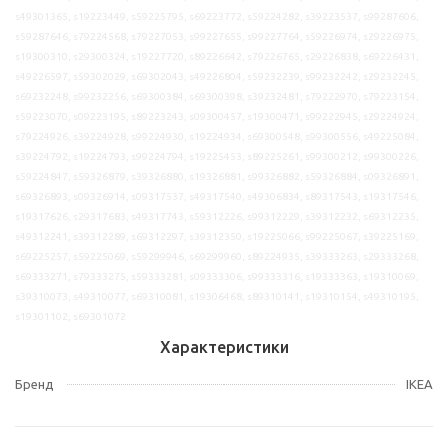
s49301365, s19223449, s59225795, s69223772, s59224282, s39223537, s99287606,
s59287646, s79224568, s79227053, s99227655, s99227764, s59226974, s29226975,
s19300310, s29300324, s19227720, s89226642, s79226765, s29226838, s69226431,
s49226597, s59302029, s69302043, s49226804, s59232239, s99232242, s29232245,
s69232248, s99232256, s69300384, s69300398, s39232481, s79222970, s79223154,
s59223070, s09223195, s89223243, s09300457, s19300471, s99222945, s29224924,
s79224926, s39224928, s99224930, s19224934, s69300548, s99300556, s49225084,
s39224792, s19224793, s99224794, s19225453, s89225261, s99300212, s99300226,
s59224847, s59326879, s39326880, s19326881, s99326882, s59326884, s09326891,
s69326893, s09326914, s09317537, s49317540, s49306834, s89317543, s19317546,
s19317626, s29317683, s49317743, s59312226, s99312229, s39312232, s69312235,
s49312241, s39312289, s69312297, s39312350, s19225066, s99225067, s39225169,
s69225257, s59225069, s59299946, s69299960, s89224935, s39333263, s29333268,
s69333271, s79333275, s59333281, s09333306, s99333316, s19333363, s19310069,
s39310073, s49310077, s69310081, s19306468, s89310141, s19310154, s49310195,
s19301102, s69301072
Характеристики
Бренд
IKEA