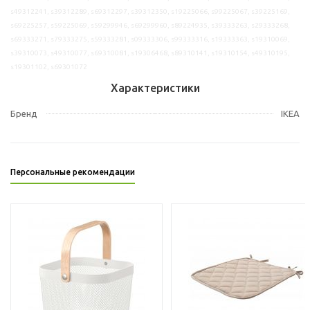
s49312241, s39312289, s69312297, s39312350, s19225066, s99225067, s39225169,
s69225257, s59225069, s59299946, s69299960, s89224935, s39333263, s29333268,
s69333271, s79333275, s59333281, s09333306, s99333316, s19333363, s19310069,
s39310073, s49310077, s69310081, s19306468, s89310141, s19310154, s49310195,
s19301102, s69301072
Характеристики
Бренд
IKEA
Персональные рекомендации