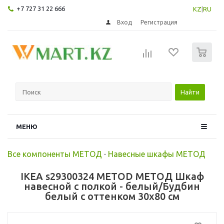
+7 727 31 22 666
KZ
|
RU
Вход
Регистрация
0
Найти
МЕНЮ
Все компоненты МЕТОД
-
Навесные шкафы МЕТОД
IKEA s29300324 METOD МЕТОД Шкаф
навесной с полкой - белый/Будбин
белый с оттенком 30x80 см