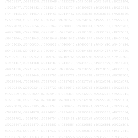
s79306837, s09312238, s79225068, s19333278, s09310084, s09219612, s89223894,
s19223977, s79224182, s49232249, s59223701, s59299871, s59299885, s19232482,
s79414455, s99414459, s19414463, s29414467, s19258387, s99258388, s79258389,
s59258390, s19258392, s79301509, s89301523, s69258460, s19227013, s79227661,
s29227079, s79227656, s59226969, s59300030, s69300044, s89227057, s69225907,
s49225908, s29225909, s09225910, s69225912, s29301583, s29301597, s19226061,
s59401944, s29401945, s09401946, s89401947, s49401949, s59401982, s19401984,
s39402020, s59400930, s49400935, s49400940, s39400945, s79404630, s99404634,
s09404638, s29404642, s19404647, s79404673, s09404681, s09404737, s79409760,
s59409761, s39409762, s19409763, s69409765, s49409785, s09409787, s89409806,
s69414187, s49414188, s29414189, s09414190, s69414192, s19414199, s59414201,
s99414218, s29218560, s09218561, s89218562, s69218563, s19218565, s49301351,
s49301365, s19223449, s59225795, s69223772, s59224282, s39223537, s99287606,
s59287646, s79224568, s79227053, s99227655, s99227764, s59226974, s29226975,
s19300310, s29300324, s19227720, s89226642, s79226765, s29226838, s69226431,
s49226597, s59302029, s69302043, s49226804, s59232239, s99232242, s29232245,
s69232248, s99232256, s69300384, s69300398, s39232481, s79222970, s79223154,
s59223070, s09223195, s89223243, s09300457, s19300471, s99222945, s29224924,
s79224926, s39224928, s99224930, s19224934, s69300548, s99300556, s49225084,
s39224792, s19224793, s99224794, s19225453, s89225261, s99300212, s99300226,
s59224847, s59326879, s39326880, s19326881, s99326882, s59326884, s09326891,
s69326893, s09326914, s09317537, s49317540, s49306834, s89317543, s19317546,
s19317626, s29317683, s49317743, s59312226, s99312229, s39312232, s69312235,