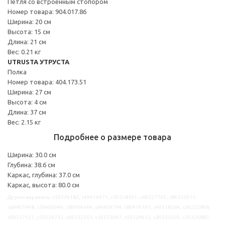
Петля со встроенным стопором
Номер товара: 904.017.86
Ширина: 20 см
Высота: 15 см
Длина: 21 см
Вес: 0.21 кг
UTRUSTA УТРУСТА
Полка
Номер товара: 404.173.51
Ширина: 27 см
Высота: 4 см
Длина: 37 см
Вес: 2.15 кг
Подробнее о размере товара
Ширина: 30.0 см
Глубина: 38.6 см
Каркас, глубина: 37.0 см
Каркас, высота: 80.0 см
Другие варианты: s59224183, s49414471, s39258391, s69227765, s89225911,
s69401948, s59400949, s89404644, s99409764, s89414191, s49218564, s29225848,
s99227127, s59226733, s09232251, s39223047, s59224932, s29225259, s79326883,