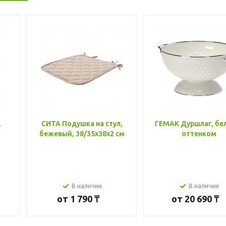
,
СИТА Подушка на стул,
ГЕМАК Дуршлаг, бе
бежевый, 38/35x38x2 см
оттенком
В наличии
В наличии
от
1 790 ₸
от
20 690 ₸