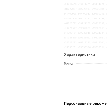
s99414459, s19414463, s29414467, s
s89227057, s69225907, s49225908, s
s49400935, s49400940, s39400945, s
s89409806, s69414187, s49414188, s
s69223772, s59224282, s39223537, s
s49226597, s59302029, s69302043, s
s19300471, s99222945, s29224924, s
s59326879, s39326880, s19326881, s
s39312232, s69312235, s49312241, s
s59333281, s09333306, s99333316, 
Характеристики
Бренд
Персональные рекоме