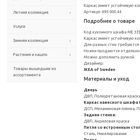
Каркас имеет устойчивую ко
Артикул: 693.000.44
Летняя коллекция
Подробнее о товаре
Услуги
Код кухонного шкафа ME 33
Каркас имеет устойчивую ко
Зимняя коллекция
Для разных стен требуются 
Ножки продаются отдельно
Растения и кашпо
Можно дополнить ручкой.
Дизайнер:
Товары вышедшие из
IKEA of Sweden
ассортимента
Материалы и уход
Дверь
ДВП, Полиуретановая краска
Каркас навесного шкафа
ДСП, Меламиновая пленка, П
Задняя стенка:
ДВП, Акриловая краска
Петля со встроенным сто
Сталь, Никелирование
Полка