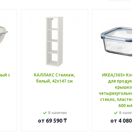
лый с
КАЛЛАКС Стеллаж,
ИКЕА/365+ Конт
белый, 42x147 см
для продукто
крышкой,
четырехугольной
стекло, пластик 
600 мл
В наличии
В наличи
от
69 590 ₸
от
4 080 ₸