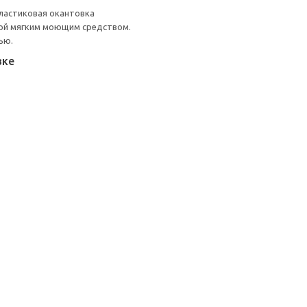
ластиковая окантовка
ой мягким моющим средством.
ью.
вке