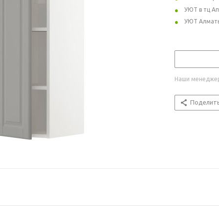
УЮТ в тц А
УЮТ Алмат
Наши менеджер
Поделит