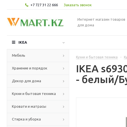
+7 727 31 22 666
Заказать звонок
Интернет магазин товаров
для дома
IKEA
Мебель
Кухни и бытовая техника
-
К
IKEA s69
Хранение и порядок
- белый/Б
Декор для дома
Кухни и бытовая техника
Кровати и матрасы
Стирка и уборка