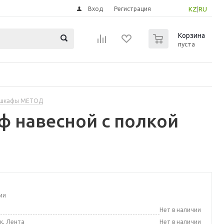
Вход
Регистрация
KZ
|
RU
0
Корзина
пуста
 шкафы МЕТОД
 навесной с полкой
ии
а
Нет в наличии
к, Лента
Нет в наличии