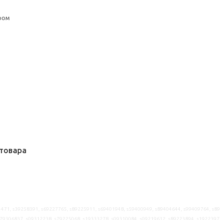
ром
товара
471, s39258391, s69227765, s89225911, s69401948, s59400949, s89404644, s99409764, s8
79306837, s09312238, s79225068, s19333278, s09310084, s09219612, s89223894, s1922397