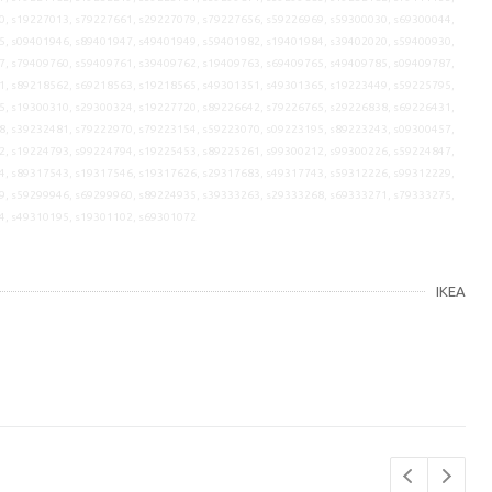
0, s19227013, s79227661, s29227079, s79227656, s59226969, s59300030, s69300044,
5, s09401946, s89401947, s49401949, s59401982, s19401984, s39402020, s59400930,
7, s79409760, s59409761, s39409762, s19409763, s69409765, s49409785, s09409787,
1, s89218562, s69218563, s19218565, s49301351, s49301365, s19223449, s59225795,
5, s19300310, s29300324, s19227720, s89226642, s79226765, s29226838, s69226431,
8, s39232481, s79222970, s79223154, s59223070, s09223195, s89223243, s09300457,
2, s19224793, s99224794, s19225453, s89225261, s99300212, s99300226, s59224847,
4, s89317543, s19317546, s19317626, s29317683, s49317743, s59312226, s99312229,
9, s59299946, s69299960, s89224935, s39333263, s29333268, s69333271, s79333275,
4, s49310195, s19301102, s69301072
IKEA