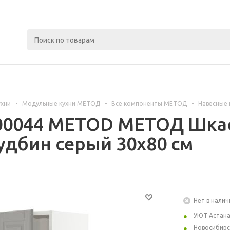
ухни
-
Модульные кухни МЕТОД
-
Все компоненты МЕТОД
-
Навесные
300044 METOD МЕТОД Шкаф
удбин серый 30x80 см
Нет в налич
УЮТ Астан
Новосибирс