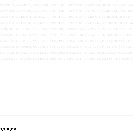
19258387, s99258388, s79258389, s59258390, s19258392, s79301509, s89301523, s6925846
29225909, s09225910, s69225912, s29301583, s29301597, s19226061, s59401944, s2940194
79404630, s99404634, s09404638, s29404642, s19404647, s79404673, s09404681, s0940473
29414189, s09414190, s69414192, s19414199, s59414201, s99414218, s29218560, s0921856
99287606, s59287646, s79224568, s79227053, s99227655, s99227764, s59226974, s2922697
49226804, s59232239, s99232242, s29232245, s69232248, s99232256, s69300384, s6930039
79224926, s39224928, s99224930, s19224934, s69300548, s99300556, s49225084, s3922479
99326882, s59326884, s09326891, s69326893, s09326914, s09317537, s49317540, s4930683
39312289, s69312297, s39312350, s19225066, s99225067, s39225169, s69225257, s5922506
s19333363, s19310069, s39310073, s49310077, s69310081, s19306468, s89310141, s1931015
ндации