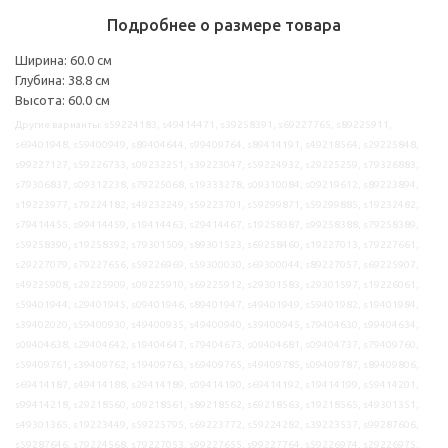
Подробнее о размере товара
Ширина: 60.0 см
Глубина: 38.8 см
Высота: 60.0 см
Другие варианты: s59224183, s49414471, s39258391, s69227765, s89225911,
s69401948, s59400949, s89404644, s99409764, s89414191, s49218564, s29225848,
s99227127, s59226733, s09232251, s39223047, s59224932, s29225259, s79326883,
s79306837, s09312238, s79225068, s19333278, s09310084, s09219612, s89223894,
s19223977, s79224182, s49232249, s59223701, s59299871, s59299885, s19232482,
s79414455, s99414459, s19414463, s29414467, s19258387, s99258388, s79258389,
s59258390, s19258392, s79301509, s89301523, s69258460, s19227013, s79227661,
s29227079, s79227656, s59226969, s59300030, s69300044, s89227057, s69225907,
s49225908, s29225909, s09225910, s69225912, s29301583, s29301597, s19226061,
s59401944, s29401945, s09401946, s89401947, s49401949, s59401982, s19401984,
s39402020, s59400930, s49400935, s49400940, s39400945, s79404630, s99404634,
s09404638, s29404642, s19404647, s79404673, s09404681, s09404737, s79409760,
s59409761, s39409762, s19409763, s69409765, s49409785, s09409787, s89409806,
s69414187, s49414188, s29414189, s09414190, s69414192, s19414199, s59414201,
s99414218, s29218560, s09218561, s89218562, s69218563, s19218565, s49301351,
s49301365, s19223449, s59225795, s69223772, s59224282, s39223537, s99287606,
s59287646, s79224568, s79227053, s99227655, s99227764, s59226974, s29226975,