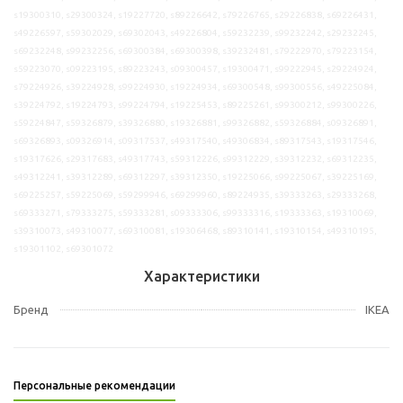
s19300310, s29300324, s19227720, s89226642, s79226765, s29226838, s69226431,
s49226597, s59302029, s69302043, s49226804, s59232239, s99232242, s29232245,
s69232248, s99232256, s69300384, s69300398, s39232481, s79222970, s79223154,
s59223070, s09223195, s89223243, s09300457, s19300471, s99222945, s29224924,
s79224926, s39224928, s99224930, s19224934, s69300548, s99300556, s49225084,
s39224792, s19224793, s99224794, s19225453, s89225261, s99300212, s99300226,
s59224847, s59326879, s39326880, s19326881, s99326882, s59326884, s09326891,
s69326893, s09326914, s09317537, s49317540, s49306834, s89317543, s19317546,
s19317626, s29317683, s49317743, s59312226, s99312229, s39312232, s69312235,
s49312241, s39312289, s69312297, s39312350, s19225066, s99225067, s39225169,
s69225257, s59225069, s59299946, s69299960, s89224935, s39333263, s29333268,
s69333271, s79333275, s59333281, s09333306, s99333316, s19333363, s19310069,
s39310073, s49310077, s69310081, s19306468, s89310141, s19310154, s49310195,
s19301102, s69301072
Характеристики
Бренд
IKEA
Персональные рекомендации