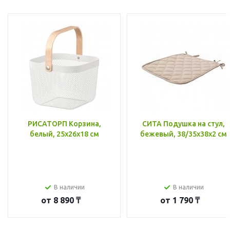
РИСАТОРП Корзина,
СИТА Подушка на стул,
белый, 25x26x18 см
бежевый, 38/35x38x2 см
В наличии
В наличии
от
8 890 ₸
от
1 790 ₸