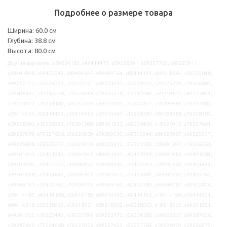
Подробнее о размере товара
Ширина: 60.0 см
Глубина: 38.8 см
Высота: 80.0 см
Другие варианты: s59224183, s49414471, s39258391, s69227765, s89225911,
s69401948, s59400949, s89404644, s99409764, s89414191, s49218564, s29225848,
s99227127, s59226733, s09232251, s39223047, s59224932, s29225259, s79326883,
s79306837, s09312238, s79225068, s19333278, s09310084, s09219612, s89223894,
s19223977, s79224182, s49232249, s59223701, s59299871, s59299885, s19232482,
s79414455, s99414459, s19414463, s29414467, s19258387, s99258388, s79258389,
s59258390, s19258392, s79301509, s89301523, s69258460, s19227013, s79227661,
s29227079, s79227656, s59226969, s59300030, s69300044, s89227057, s69225907,
s49225908, s29225909, s09225910, s69225912, s29301583, s29301597, s19226061,
s59401944, s29401945, s09401946, s89401947, s49401949, s59401982, s19401984,
s39402020, s59400930, s49400935, s49400940, s39400945, s79404630, s99404634,
s09404638, s29404642, s19404647, s79404673, s09404681, s09404737, s79409760,
s59409761, s39409762, s19409763, s69409765, s49409785, s09409787, s89409806,
s69414187, s49414188, s29414189, s09414190, s69414192, s19414199, s59414201,
s99414218, s29218560, s09218561, s89218562, s69218563, s19218565, s49301351,
s49301365, s19223449, s59225795, s69223772, s59224282, s39223537, s99287606,
s59287646, s79224568, s79227053, s99227655, s99227764, s59226974, s29226975,