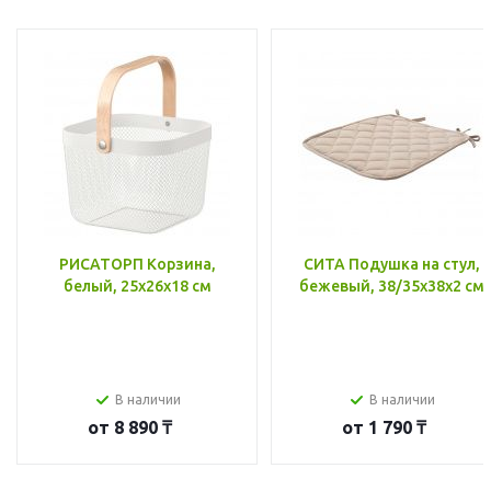
РИСАТОРП Корзина,
СИТА Подушка на стул,
белый, 25x26x18 см
бежевый, 38/35x38x2 см
В наличии
В наличии
от
8 890 ₸
от
1 790 ₸