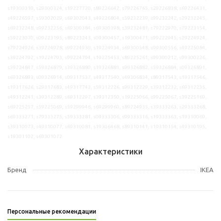
s19300310, s29300324, s19227720, s89226642, s79226765, s29226838, s69226431,
s49226597, s59302029, s69302043, s49226804, s59232239, s99232242, s29232245,
s69232248, s99232256, s69300384, s69300398, s39232481, s79222970, s79223154,
s59223070, s09223195, s89223243, s09300457, s19300471, s99222945, s29224924,
s79224926, s39224928, s99224930, s19224934, s69300548, s99300556, s49225084,
s39224792, s19224793, s99224794, s19225453, s89225261, s99300212, s99300226,
s59224847, s59326879, s39326880, s19326881, s99326882, s59326884, s09326891,
s69326893, s09326914, s09317537, s49317540, s49306834, s89317543, s19317546,
s19317626, s29317683, s49317743, s59312226, s99312229, s39312232, s69312235,
s49312241, s39312289, s69312297, s39312350, s19225066, s99225067, s39225169,
s69225257, s59225069, s59299946, s69299960, s89224935, s39333263, s29333268,
s69333271, s79333275, s59333281, s09333306, s99333316, s19333363, s19310069,
s39310073, s49310077, s69310081, s19306468, s89310141, s19310154, s49310195,
s19301102, s69301072
Характеристики
Бренд
IKEA
Персональные рекомендации