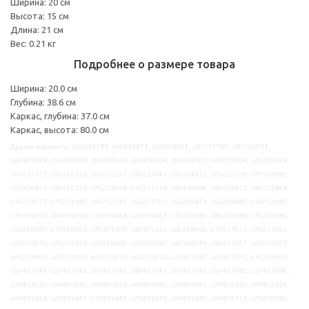
Ширина: 20 см
Высота: 15 см
Длина: 21 см
Вес: 0.21 кг
Подробнее о размере товара
Ширина: 20.0 см
Глубина: 38.6 см
Каркас, глубина: 37.0 см
Каркас, высота: 80.0 см
Другие варианты: s59224183, s49414471, s39258391, s69227765, s89225911,
s69401948, s59400949, s89404644, s99409764, s89414191, s49218564, s29225848,
s99227127, s59226733, s09232251, s39223047, s59224932, s29225259, s79326883,
s79306837, s09312238, s79225068, s19333278, s09310084, s09219612, s89223894,
s19223977, s79224182, s49232249, s59223701, s59299871, s59299885, s19232482,
s79414455, s99414459, s19414463, s29414467, s19258387, s99258388, s79258389,
s59258390, s19258392, s79301509, s89301523, s69258460, s19227013, s79227661,
s29227079, s79227656, s59226969, s59300030, s69300044, s89227057, s69225907,
s49225908, s29225909, s09225910, s69225912, s29301583, s29301597, s19226061,
s59401944, s29401945, s09401946, s89401947, s49401949, s59401982, s19401984,
s39402020, s59400930, s49400935, s49400940, s39400945, s79404630, s99404634,
s09404638, s29404642, s19404647, s79404673, s09404681, s09404737, s79409760,