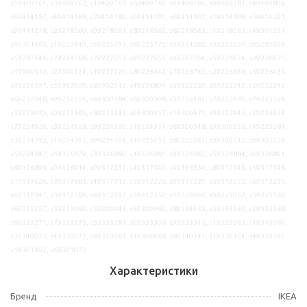
s59409761, s39409762, s19409763, s69409765, s49409785, s09409787, s89409806,
s69414187, s49414188, s29414189, s09414190, s69414192, s19414199, s59414201,
s99414218, s29218560, s09218561, s89218562, s69218563, s19218565, s49301351,
s49301365, s19223449, s59225795, s69223772, s59224282, s39223537, s99287606,
s59287646, s79224568, s79227053, s99227655, s99227764, s59226974, s29226975,
s19300310, s29300324, s19227720, s89226642, s79226765, s29226838, s69226431,
s49226597, s59302029, s69302043, s49226804, s59232239, s99232242, s29232245,
s69232248, s99232256, s69300384, s69300398, s39232481, s79222970, s79223154,
s59223070, s09223195, s89223243, s09300457, s19300471, s99222945, s29224924,
s79224926, s39224928, s99224930, s19224934, s69300548, s99300556, s49225084,
s39224792, s19224793, s99224794, s19225453, s89225261, s99300212, s99300226,
s59224847, s59326879, s39326880, s19326881, s99326882, s59326884, s09326891,
s69326893, s09326914, s09317537, s49317540, s49306834, s89317543, s19317546,
s19317626, s29317683, s49317743, s59312226, s99312229, s39312232, s69312235,
s49312241, s39312289, s69312297, s39312350, s19225066, s99225067, s39225169,
s69225257, s59225069, s59299946, s69299960, s89224935, s39333263, s29333268,
s69333271, s79333275, s59333281, s09333306, s99333316, s19333363, s19310069,
s39310073, s49310077, s69310081, s19306468, s89310141, s19310154, s49310195,
s19301102, s69301072
Характеристики
Бренд
IKEA