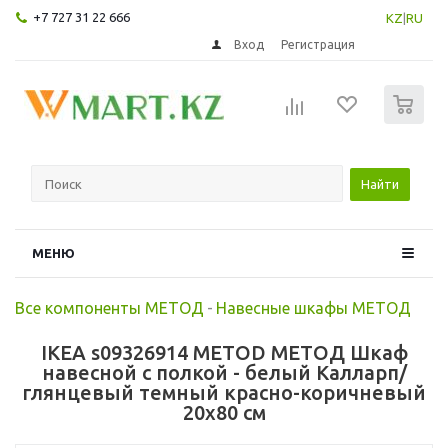
+7 727 31 22 666
KZ
|
RU
Вход
Регистрация
0
Найти
МЕНЮ
Все компоненты МЕТОД
-
Навесные шкафы МЕТОД
IKEA s09326914 METOD МЕТОД Шкаф
навесной с полкой - белый Калларп/
глянцевый темный красно-коричневый
20x80 см