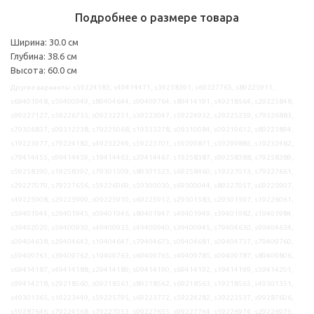
Подробнее о размере товара
Ширина: 30.0 см
Глубина: 38.6 см
Высота: 60.0 см
Другие варианты: s59224183, s49414471, s39258391, s69227765, s89225911,
s69401948, s59400949, s89404644, s99409764, s89414191, s49218564, s29225848,
s99227127, s59226733, s09232251, s39223047, s59224932, s29225259, s79326883,
s79306837, s09312238, s79225068, s19333278, s09310084, s09219612, s89223894,
s19223977, s79224182, s49232249, s59223701, s59299871, s59299885, s19232482,
s79414455, s99414459, s19414463, s29414467, s19258387, s99258388, s79258389,
s59258390, s19258392, s79301509, s89301523, s69258460, s19227013, s79227661,
s29227079, s79227656, s59226969, s59300030, s69300044, s89227057, s69225907,
s49225908, s29225909, s09225910, s69225912, s29301583, s29301597, s19226061,
s59401944, s29401945, s09401946, s89401947, s49401949, s59401982, s19401984,
s39402020, s59400930, s49400935, s49400940, s39400945, s79404630, s99404634,
s09404638, s29404642, s19404647, s79404673, s09404681, s09404737, s79409760,
s59409761, s39409762, s19409763, s69409765, s49409785, s09409787, s89409806,
s69414187, s49414188, s29414189, s09414190, s69414192, s19414199, s59414201,
s99414218, s29218560, s09218561, s89218562, s69218563, s19218565, s49301351,
s49301365, s19223449, s59225795, s69223772, s59224282, s39223537, s99287606,
s59287646, s79224568, s79227053, s99227655, s99227764, s59226974, s29226975,