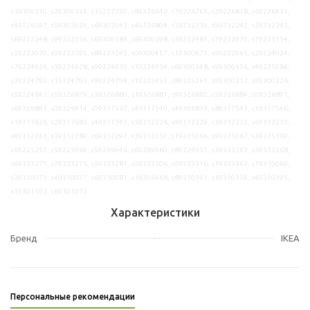
s19300310, s29300324, s19227720, s89226642, s79226765, s29226838, s69226431,
s49226597, s59302029, s69302043, s49226804, s59232239, s99232242, s29232245,
s69232248, s99232256, s69300384, s69300398, s39232481, s79222970, s79223154,
s59223070, s09223195, s89223243, s09300457, s19300471, s99222945, s29224924,
s79224926, s39224928, s99224930, s19224934, s69300548, s99300556, s49225084,
s39224792, s19224793, s99224794, s19225453, s89225261, s99300212, s99300226,
s59224847, s59326879, s39326880, s19326881, s99326882, s59326884, s09326891,
s69326893, s09326914, s09317537, s49317540, s49306834, s89317543, s19317546,
s19317626, s29317683, s49317743, s59312226, s99312229, s39312232, s69312235,
s49312241, s39312289, s69312297, s39312350, s19225066, s99225067, s39225169,
s69225257, s59225069, s59299946, s69299960, s89224935, s39333263, s29333268,
s69333271, s79333275, s59333281, s09333306, s99333316, s19333363, s19310069,
s39310073, s49310077, s69310081, s19306468, s89310141, s19310154, s49310195,
s19301102, s69301072
Характеристики
Бренд
IKEA
Персональные рекомендации