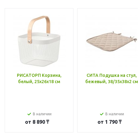
РИСАТОРП Корзина,
СИТА Подушка на стул,
белый, 25x26x18 см
бежевый, 38/35x38x2 см
В наличии
В наличии
от
8 890 ₸
от
1 790 ₸