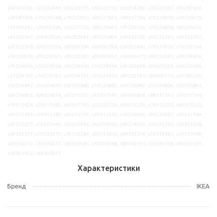
s49301365, s19223449, s59225795, s69223772, s59224282, s39223537, s99287606,
s59287646, s79224568, s79227053, s99227655, s99227764, s59226974, s29226975,
s19300310, s29300324, s19227720, s89226642, s79226765, s29226838, s69226431,
s49226597, s59302029, s69302043, s49226804, s59232239, s99232242, s29232245,
s69232248, s99232256, s69300384, s69300398, s39232481, s79222970, s79223154,
s59223070, s09223195, s89223243, s09300457, s19300471, s99222945, s29224924,
s79224926, s39224928, s99224930, s19224934, s69300548, s99300556, s49225084,
s39224792, s19224793, s99224794, s19225453, s89225261, s99300212, s99300226,
s59224847, s59326879, s39326880, s19326881, s99326882, s59326884, s09326891,
s69326893, s09326914, s09317537, s49317540, s49306834, s89317543, s19317546,
s19317626, s29317683, s49317743, s59312226, s99312229, s39312232, s69312235,
s49312241, s39312289, s69312297, s39312350, s19225066, s99225067, s39225169,
s69225257, s59225069, s59299946, s69299960, s89224935, s39333263, s29333268,
s69333271, s79333275, s59333281, s09333306, s99333316, s19333363, s19310069,
s39310073, s49310077, s69310081, s19306468, s89310141, s19310154, s49310195,
s19301102, s69301072
Характеристики
Бренд
IKEA