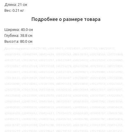
Длина: 21 см
Вес: 0.21 кг
Подробнее о размере товара
Ширина: 40.0 см
Глубина: 38.8 см
Высота: 80.0 см
Другие варианты: s59224183, s49414471, s39258391, s69227765, s89225911,
s69401948, s59400949, s89404644, s99409764, s89414191, s49218564, s29225848,
s99227127, s59226733, s09232251, s39223047, s59224932, s29225259, s79326883,
s79306837, s09312238, s79225068, s19333278, s09310084, s09219612, s89223894,
s19223977, s79224182, s49232249, s59223701, s59299871, s59299885, s19232482,
s79414455, s99414459, s19414463, s29414467, s19258387, s99258388, s79258389,
s59258390, s19258392, s79301509, s89301523, s69258460, s19227013, s79227661,
s29227079, s79227656, s59226969, s59300030, s69300044, s89227057, s69225907,
s49225908, s29225909, s09225910, s69225912, s29301583, s29301597, s19226061,
s59401944, s29401945, s09401946, s89401947, s49401949, s59401982, s19401984,
s39402020, s59400930, s49400935, s49400940, s39400945, s79404630, s99404634,
s09404638, s29404642, s19404647, s79404673, s09404681, s09404737, s79409760,
s59409761, s39409762, s19409763, s69409765, s49409785, s09409787, s89409806,
s69414187, s49414188, s29414189, s09414190, s69414192, s19414199, s59414201,
s99414218, s29218560, s09218561, s89218562, s69218563, s19218565, s49301351,