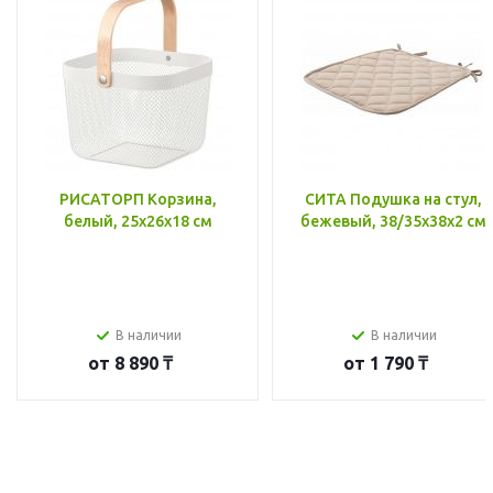
РИСАТОРП Корзина,
СИТА Подушка на стул,
белый, 25x26x18 см
бежевый, 38/35x38x2 см
В наличии
В наличии
от
8 890 ₸
от
1 790 ₸