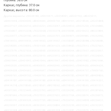
Каркас, глубина: 37.0 см
Каркас, высота: 80.0 см
Другие варианты: s59224183, s49414471, s39258391, s69227765, s89225911,
s69401948, s59400949, s89404644, s99409764, s89414191, s49218564, s29225848,
s99227127, s59226733, s09232251, s39223047, s59224932, s29225259, s79326883,
s79306837, s09312238, s79225068, s19333278, s09310084, s09219612, s89223894,
s19223977, s79224182, s49232249, s59223701, s59299871, s59299885, s19232482,
s79414455, s99414459, s19414463, s29414467, s19258387, s99258388, s79258389,
s59258390, s19258392, s79301509, s89301523, s69258460, s19227013, s79227661,
s29227079, s79227656, s59226969, s59300030, s69300044, s89227057, s69225907,
s49225908, s29225909, s09225910, s69225912, s29301583, s29301597, s19226061,
s59401944, s29401945, s09401946, s89401947, s49401949, s59401982, s19401984,
s39402020, s59400930, s49400935, s49400940, s39400945, s79404630, s99404634,
s09404638, s29404642, s19404647, s79404673, s09404681, s09404737, s79409760,
s59409761, s39409762, s19409763, s69409765, s49409785, s09409787, s89409806,
s69414187, s49414188, s29414189, s09414190, s69414192, s19414199, s59414201,
s99414218, s29218560, s09218561, s89218562, s69218563, s19218565, s49301351,
s49301365, s19223449, s59225795, s69223772, s59224282, s39223537, s99287606,
s59287646, s79224568, s79227053, s99227655, s99227764, s59226974, s29226975,
s19300310, s29300324, s19227720, s89226642, s79226765, s29226838, s69226431,
s49226597, s59302029, s69302043, s49226804, s59232239, s99232242, s29232245,
s69232248, s99232256, s69300384, s69300398, s39232481, s79222970, s79223154,