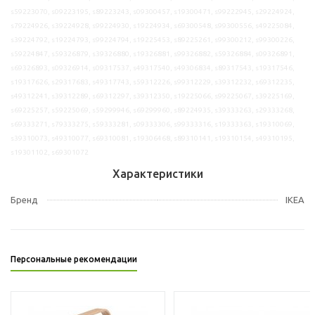
s59223070, s09223195, s89223243, s09300457, s19300471, s99222945, s29224924,
s79224926, s39224928, s99224930, s19224934, s69300548, s99300556, s49225084,
s39224792, s19224793, s99224794, s19225453, s89225261, s99300212, s99300226,
s59224847, s59326879, s39326880, s19326881, s99326882, s59326884, s09326891,
s69326893, s09326914, s09317537, s49317540, s49306834, s89317543, s19317546,
s19317626, s29317683, s49317743, s59312226, s99312229, s39312232, s69312235,
s49312241, s39312289, s69312297, s39312350, s19225066, s99225067, s39225169,
s69225257, s59225069, s59299946, s69299960, s89224935, s39333263, s29333268,
s69333271, s79333275, s59333281, s09333306, s99333316, s19333363, s19310069,
s39310073, s49310077, s69310081, s19306468, s89310141, s19310154, s49310195,
s19301102, s69301072
Характеристики
Бренд
IKEA
Персональные рекомендации