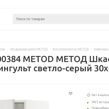
ухни
-
Модульные кухни МЕТОД
-
Все компоненты МЕТОД
-
Навесные
300384 METOD МЕТОД Шкаф
ингульт светло-серый 30x
Нет в налич
УЮТ Астан
Новосибирс