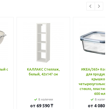
лый с
КАЛЛАКС Стеллаж,
ИКЕА/365+ Конт
белый, 42x147 см
для продукто
крышкой,
четырехугольной
стекло, пластик 
600 мл
В наличии
В наличи
от
69 590 ₸
от
4 080 ₸