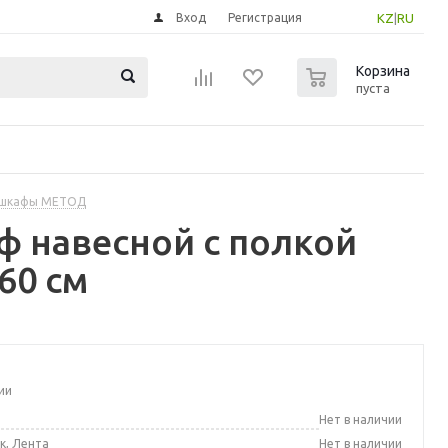
Вход
Регистрация
KZ
|
RU
0
Корзина
пуста
 шкафы МЕТОД
 навесной с полкой
60 см
ии
а
Нет в наличии
к, Лента
Нет в наличии