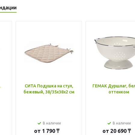
ндации
,
СИТА Подушка на стул,
ГЕМАК Дуршлаг, бе
бежевый, 38/35x38x2 см
оттенком
В наличии
В наличии
от
1 790 ₸
от
20 690 ₸