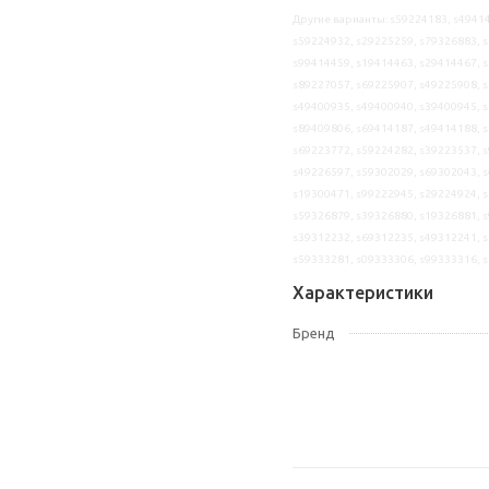
Другие варианты: s59224183, s49414
s59224932, s29225259, s79326883, s
s99414459, s19414463, s29414467, s
s89227057, s69225907, s49225908, s
s49400935, s49400940, s39400945, s
s89409806, s69414187, s49414188, s
s69223772, s59224282, s39223537, s
s49226597, s59302029, s69302043, s
s19300471, s99222945, s29224924, s
s59326879, s39326880, s19326881, s
s39312232, s69312235, s49312241, s
s59333281, s09333306, s99333316, 
Характеристики
Бренд