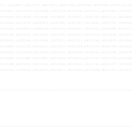
471, s39258391, s69227765, s89225911, s69401948, s59400949, s89404644, s99409764, s8
79306837, s09312238, s79225068, s19333278, s09310084, s09219612, s89223894, s1922397
19258387, s99258388, s79258389, s59258390, s19258392, s79301509, s89301523, s6925846
29225909, s09225910, s69225912, s29301583, s29301597, s19226061, s59401944, s2940194
79404630, s99404634, s09404638, s29404642, s19404647, s79404673, s09404681, s0940473
29414189, s09414190, s69414192, s19414199, s59414201, s99414218, s29218560, s0921856
99287606, s59287646, s79224568, s79227053, s99227655, s99227764, s59226974, s2922697
49226804, s59232239, s99232242, s29232245, s69232248, s99232256, s69300384, s6930039
79224926, s39224928, s99224930, s19224934, s69300548, s99300556, s49225084, s3922479
99326882, s59326884, s09326891, s69326893, s09326914, s09317537, s49317540, s4930683
39312289, s69312297, s39312350, s19225066, s99225067, s39225169, s69225257, s5922506
s19333363, s19310069, s39310073, s49310077, s69310081, s19306468, s89310141, s1931015