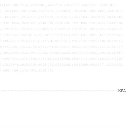
9414191, s49218564, s29225848, s99227127, s59226733, s09232251, s39223047,
7, s79224182, s49232249, s59223701, s59299871, s59299885, s19232482, s79414455,
0, s19227013, s79227661, s29227079, s79227656, s59226969, s59300030, s69300044,
5, s09401946, s89401947, s49401949, s59401982, s19401984, s39402020, s59400930,
7, s79409760, s59409761, s39409762, s19409763, s69409765, s49409785, s09409787,
1, s89218562, s69218563, s19218565, s49301351, s49301365, s19223449, s59225795,
5, s19300310, s29300324, s19227720, s89226642, s79226765, s29226838, s69226431,
8, s39232481, s79222970, s79223154, s59223070, s09223195, s89223243, s09300457,
2, s19224793, s99224794, s19225453, s89225261, s99300212, s99300226, s59224847,
4, s89317543, s19317546, s19317626, s29317683, s49317743, s59312226, s99312229,
9, s59299946, s69299960, s89224935, s39333263, s29333268, s69333271, s79333275,
4, s49310195, s19301102, s69301072
IKEA