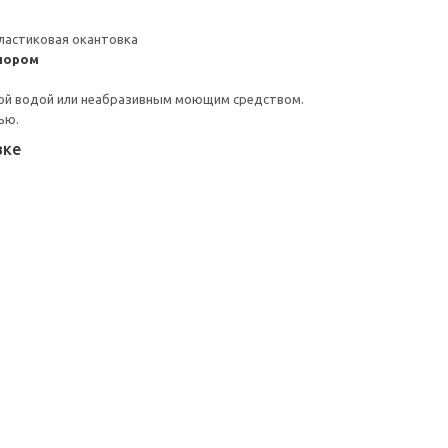
ластиковая окантовка
пором
ой водой или неабразивным моющим средством.
ью.
вке