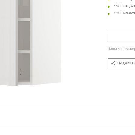
УЮТ в тц А
УЮТ Алмат
Наши менеджер
Поделит