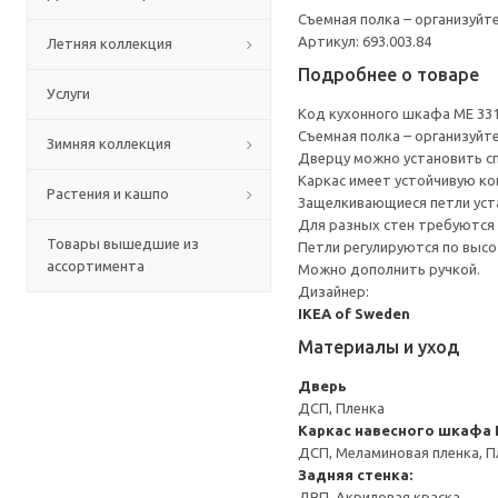
Съемная полка – организуйт
Артикул: 693.003.84
Летняя коллекция
Подробнее о товаре
Услуги
Код кухонного шкафа ME 33
Съемная полка – организуйт
Зимняя коллекция
Дверцу можно установить сп
Каркас имеет устойчивую ко
Растения и кашпо
Защелкивающиеся петли уста
Для разных стен требуются 
Товары вышедшие из
Петли регулируются по высот
ассортимента
Можно дополнить ручкой.
Дизайнер:
IKEA of Sweden
Материалы и уход
Дверь
ДСП, Пленка
Каркас навесного шкафа
ДСП, Меламиновая пленка, П
Задняя стенка:
ДВП, Акриловая краска