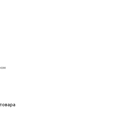
ром
товара