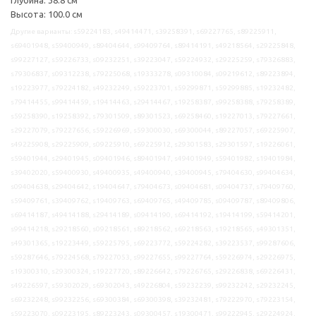
Высота: 100.0 см
Другие варианты: s59224183, s49414471, s39258391, s69227765, s89225911,
s69401948, s59400949, s89404644, s99409764, s89414191, s49218564, s29225848,
s99227127, s59226733, s09232251, s39223047, s59224932, s29225259, s79326883,
s79306837, s09312238, s79225068, s19333278, s09310084, s09219612, s89223894,
s19223977, s79224182, s49232249, s59223701, s59299871, s59299885, s19232482,
s79414455, s99414459, s19414463, s29414467, s19258387, s99258388, s79258389,
s59258390, s19258392, s79301509, s89301523, s69258460, s19227013, s79227661,
s29227079, s79227656, s59226969, s59300030, s69300044, s89227057, s69225907,
s49225908, s29225909, s09225910, s69225912, s29301583, s29301597, s19226061,
s59401944, s29401945, s09401946, s89401947, s49401949, s59401982, s19401984,
s39402020, s59400930, s49400935, s49400940, s39400945, s79404630, s99404634,
s09404638, s29404642, s19404647, s79404673, s09404681, s09404737, s79409760,
s59409761, s39409762, s19409763, s69409765, s49409785, s09409787, s89409806,
s69414187, s49414188, s29414189, s09414190, s69414192, s19414199, s59414201,
s99414218, s29218560, s09218561, s89218562, s69218563, s19218565, s49301351,
s49301365, s19223449, s59225795, s69223772, s59224282, s39223537, s99287606,
s59287646, s79224568, s79227053, s99227655, s99227764, s59226974, s29226975,
s19300310, s29300324, s19227720, s89226642, s79226765, s29226838, s69226431,
s49226597, s59302029, s69302043, s49226804, s59232239, s99232242, s29232245,
s69232248, s99232256, s69300384, s69300398, s39232481, s79222970, s79223154,
s59223070, s09223195, s89223243, s09300457, s19300471, s99222945, s29224924,