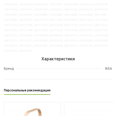
s79224926, s39224928, s99224930, s19224934, s69300548, s99300556, s49225084,
s39224792, s19224793, s99224794, s19225453, s89225261, s99300212, s99300226,
s59224847, s59326879, s39326880, s19326881, s99326882, s59326884, s09326891,
s69326893, s09326914, s09317537, s49317540, s49306834, s89317543, s19317546,
s19317626, s29317683, s49317743, s59312226, s99312229, s39312232, s69312235,
s49312241, s39312289, s69312297, s39312350, s19225066, s99225067, s39225169,
s69225257, s59225069, s59299946, s69299960, s89224935, s39333263, s29333268,
s69333271, s79333275, s59333281, s09333306, s99333316, s19333363, s19310069,
s39310073, s49310077, s69310081, s19306468, s89310141, s19310154, s49310195,
s19301102, s69301072
Характеристики
Бренд
IKEA
Персональные рекомендации