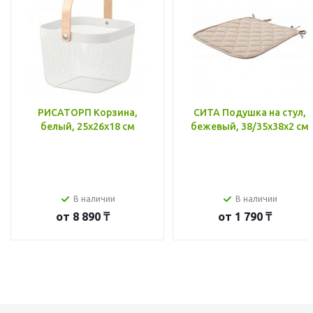
РИСАТОРП Корзина,
СИТА Подушка на стул,
белый, 25x26x18 см
бежевый, 38/35x38x2 см
В наличии
В наличии
от
8 890 ₸
от
1 790 ₸