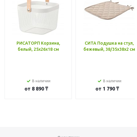
РИСАТОРП Корзина,
СИТА Подушка на стул,
белый, 25x26x18 см
бежевый, 38/35x38x2 см
В наличии
В наличии
от
8 890 ₸
от
1 790 ₸