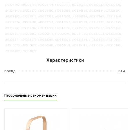
s39224792, s19224793, s99224794, s19225453, s89225261, s99300212, s99300226,
s59224847, s59326879, s39326880, s19326881, s99326882, s59326884, s09326891,
s69326893, s09326914, s09317537, s49317540, s49306834, s89317543, s19317546,
s19317626, s29317683, s49317743, s59312226, s99312229, s39312232, s69312235,
s49312241, s39312289, s69312297, s39312350, s19225066, s99225067, s39225169,
s69225257, s59225069, s59299946, s69299960, s89224935, s39333263, s29333268,
s69333271, s79333275, s59333281, s09333306, s99333316, s19333363, s19310069,
s39310073, s49310077, s69310081, s19306468, s89310141, s19310154, s49310195,
s19301102, s69301072
Характеристики
Бренд
IKEA
Персональные рекомендации