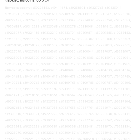
Другие варианты: s59224183, s49414471, s39258391, s69227765, s89225911,
s69401948, s59400949, s89404644, s99409764, s89414191, s49218564, s29225848,
s99227127, s59226733, s09232251, s39223047, s59224932, s29225259, s79326883,
s79306837, s09312238, s79225068, s19333278, s09310084, s09219612, s89223894,
s19223977, s79224182, s49232249, s59223701, s59299871, s59299885, s19232482,
s79414455, s99414459, s19414463, s29414467, s19258387, s99258388, s79258389,
s59258390, s19258392, s79301509, s89301523, s69258460, s19227013, s79227661,
s29227079, s79227656, s59226969, s59300030, s69300044, s89227057, s69225907,
s49225908, s29225909, s09225910, s69225912, s29301583, s29301597, s19226061,
s59401944, s29401945, s09401946, s89401947, s49401949, s59401982, s19401984,
s39402020, s59400930, s49400935, s49400940, s39400945, s79404630, s99404634,
s09404638, s29404642, s19404647, s79404673, s09404681, s09404737, s79409760,
s59409761, s39409762, s19409763, s69409765, s49409785, s09409787, s89409806,
s69414187, s49414188, s29414189, s09414190, s69414192, s19414199, s59414201,
s99414218, s29218560, s09218561, s89218562, s69218563, s19218565, s49301351,
s49301365, s19223449, s59225795, s69223772, s59224282, s39223537, s99287606,
s59287646, s79224568, s79227053, s99227655, s99227764, s59226974, s29226975,
s19300310, s29300324, s19227720, s89226642, s79226765, s29226838, s69226431,
s49226597, s59302029, s69302043, s49226804, s59232239, s99232242, s29232245,
s69232248, s99232256, s69300384, s69300398, s39232481, s79222970, s79223154,
s59223070, s09223195, s89223243, s09300457, s19300471, s99222945, s29224924,
s79224926, s39224928, s99224930, s19224934, s69300548, s99300556, s49225084,