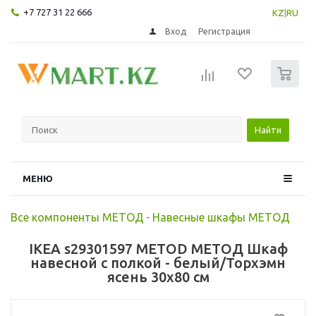
+7 727 31 22 666
KZ
|
RU
Вход
Регистрация
0
Найти
МЕНЮ
Все компоненты МЕТОД
-
Навесные шкафы МЕТОД
IKEA s29301597 METOD МЕТОД Шкаф
навесной с полкой - белый/Торхэмн
ясень 30x80 см