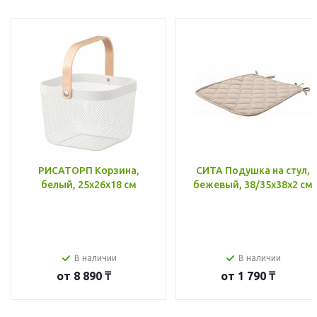
РИСАТОРП Корзина,
СИТА Подушка на стул,
белый, 25x26x18 см
бежевый, 38/35x38x2 см
В наличии
В наличии
от
8 890 ₸
от
1 790 ₸