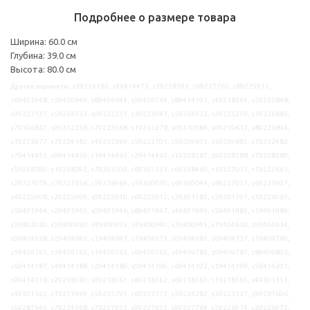
Подробнее о размере товара
Ширина: 60.0 см
Глубина: 39.0 см
Высота: 80.0 см
Другие варианты: s59224183, s49414471, s39258391, s69227765, s89225911,
s69401948, s59400949, s89404644, s99409764, s89414191, s49218564, s29225848,
s99227127, s59226733, s09232251, s39223047, s59224932, s29225259, s79326883,
s79306837, s09312238, s79225068, s19333278, s09310084, s09219612, s89223894,
s19223977, s79224182, s49232249, s59223701, s59299871, s59299885, s19232482,
s79414455, s99414459, s19414463, s29414467, s19258387, s99258388, s79258389,
s59258390, s19258392, s79301509, s89301523, s69258460, s19227013, s79227661,
s29227079, s79227656, s59226969, s59300030, s69300044, s89227057, s69225907,
s49225908, s29225909, s09225910, s69225912, s29301583, s29301597, s19226061,
s59401944, s29401945, s09401946, s89401947, s49401949, s59401982, s19401984,
s39402020, s59400930, s49400935, s49400940, s39400945, s79404630, s99404634,
s09404638, s29404642, s19404647, s79404673, s09404681, s09404737, s79409760,
s59409761, s39409762, s19409763, s69409765, s49409785, s09409787, s89409806,
s69414187, s49414188, s29414189, s09414190, s69414192, s19414199, s59414201,
s99414218, s29218560, s09218561, s89218562, s69218563, s19218565, s49301351,
s49301365, s19223449, s59225795, s69223772, s59224282, s39223537, s99287606,
s59287646, s79224568, s79227053, s99227655, s99227764, s59226974, s29226975,