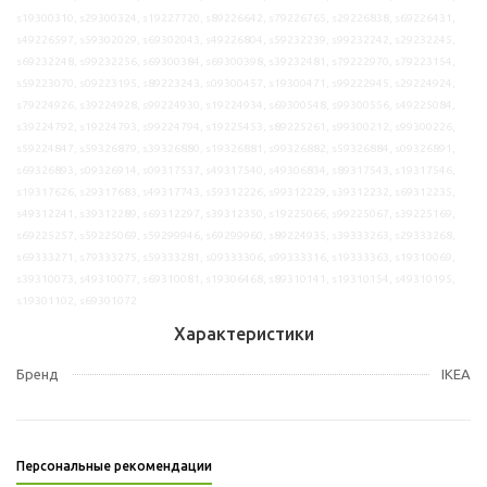
s19300310, s29300324, s19227720, s89226642, s79226765, s29226838, s69226431,
s49226597, s59302029, s69302043, s49226804, s59232239, s99232242, s29232245,
s69232248, s99232256, s69300384, s69300398, s39232481, s79222970, s79223154,
s59223070, s09223195, s89223243, s09300457, s19300471, s99222945, s29224924,
s79224926, s39224928, s99224930, s19224934, s69300548, s99300556, s49225084,
s39224792, s19224793, s99224794, s19225453, s89225261, s99300212, s99300226,
s59224847, s59326879, s39326880, s19326881, s99326882, s59326884, s09326891,
s69326893, s09326914, s09317537, s49317540, s49306834, s89317543, s19317546,
s19317626, s29317683, s49317743, s59312226, s99312229, s39312232, s69312235,
s49312241, s39312289, s69312297, s39312350, s19225066, s99225067, s39225169,
s69225257, s59225069, s59299946, s69299960, s89224935, s39333263, s29333268,
s69333271, s79333275, s59333281, s09333306, s99333316, s19333363, s19310069,
s39310073, s49310077, s69310081, s19306468, s89310141, s19310154, s49310195,
s19301102, s69301072
Характеристики
Бренд
IKEA
Персональные рекомендации