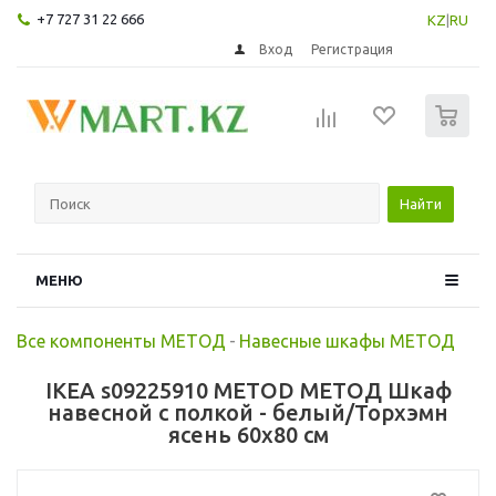
+7 727 31 22 666
KZ
|
RU
Вход
Регистрация
0
Найти
МЕНЮ
Все компоненты МЕТОД
-
Навесные шкафы МЕТОД
IKEA s09225910 METOD МЕТОД Шкаф
навесной с полкой - белый/Торхэмн
ясень 60x80 см