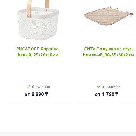
РИСАТОРП Корзина,
СИТА Подушка на стул,
белый, 25x26x18 см
бежевый, 38/35x38x2 см
В наличии
В наличии
от
8 890 ₸
от
1 790 ₸