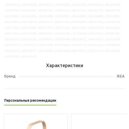
s79224926, s39224928, s99224930, s19224934, s69300548, s99300556, s49225084,
s39224792, s19224793, s99224794, s19225453, s89225261, s99300212, s99300226,
s59224847, s59326879, s39326880, s19326881, s99326882, s59326884, s09326891,
s69326893, s09326914, s09317537, s49317540, s49306834, s89317543, s19317546,
s19317626, s29317683, s49317743, s59312226, s99312229, s39312232, s69312235,
s49312241, s39312289, s69312297, s39312350, s19225066, s99225067, s39225169,
s69225257, s59225069, s59299946, s69299960, s89224935, s39333263, s29333268,
s69333271, s79333275, s59333281, s09333306, s99333316, s19333363, s19310069,
s39310073, s49310077, s69310081, s19306468, s89310141, s19310154, s49310195,
s19301102, s69301072
Характеристики
Бренд
IKEA
Персональные рекомендации