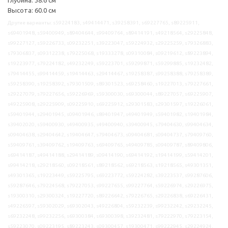
Высота: 60.0 см
Другие варианты: s59224183, s49414471, s39258391, s69227765, s89225911,
s69401948, s59400949, s89404644, s99409764, s89414191, s49218564, s29225848,
s99227127, s59226733, s09232251, s39223047, s59224932, s29225259, s79326883,
s79306837, s09312238, s79225068, s19333278, s09310084, s09219612, s89223894,
s19223977, s79224182, s49232249, s59223701, s59299871, s59299885, s19232482,
s79414455, s99414459, s19414463, s29414467, s19258387, s99258388, s79258389,
s59258390, s19258392, s79301509, s89301523, s69258460, s19227013, s79227661,
s29227079, s79227656, s59226969, s59300030, s69300044, s89227057, s69225907,
s49225908, s29225909, s09225910, s69225912, s29301583, s29301597, s19226061,
s59401944, s29401945, s09401946, s89401947, s49401949, s59401982, s19401984,
s39402020, s59400930, s49400935, s49400940, s39400945, s79404630, s99404634,
s09404638, s29404642, s19404647, s79404673, s09404681, s09404737, s79409760,
s59409761, s39409762, s19409763, s69409765, s49409785, s09409787, s89409806,
s69414187, s49414188, s29414189, s09414190, s69414192, s19414199, s59414201,
s99414218, s29218560, s09218561, s89218562, s69218563, s19218565, s49301351,
s49301365, s19223449, s59225795, s69223772, s59224282, s39223537, s99287606,
s59287646, s79224568, s79227053, s99227655, s99227764, s59226974, s29226975,
s19300310, s29300324, s19227720, s89226642, s79226765, s29226838, s69226431,
s49226597, s59302029, s69302043, s49226804, s59232239, s99232242, s29232245,
s69232248, s99232256, s69300384, s69300398, s39232481, s79222970, s79223154,
s59223070, s09223195, s89223243, s09300457, s19300471, s99222945, s29224924,