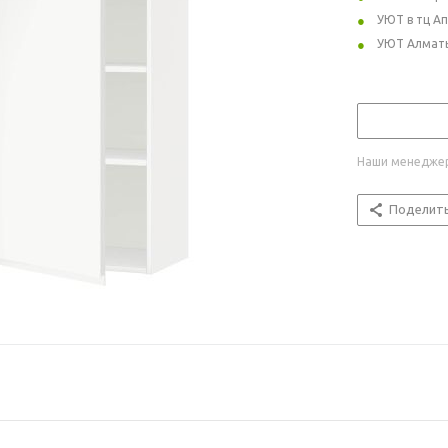
УЮТ в тц А
УЮТ Алмат
Наши менеджер
Поделит