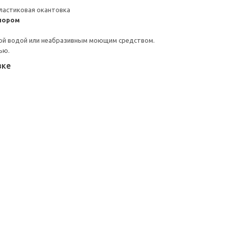
ластиковая окантовка
пором
ой водой или неабразивным моющим средством.
ью.
вке