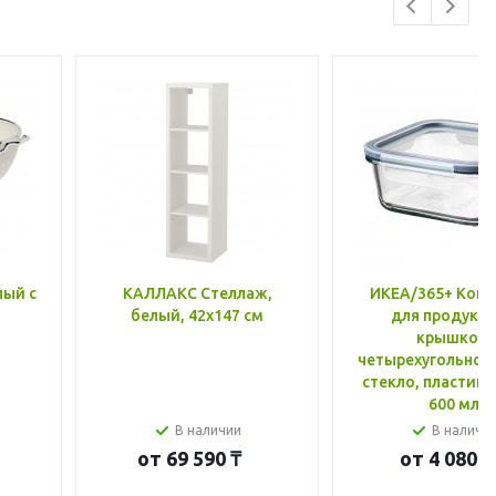
лый с
КАЛЛАКС Стеллаж,
ИКЕА/365+ Конт
белый, 42x147 см
для продукто
крышкой,
четырехугольной
стекло, пластик 
600 мл
В наличии
В наличи
от
69 590 ₸
от
4 080 ₸