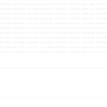
79306837, s09312238, s79225068, s19333278, s09310084, s09219612, s89223894, s1922397
19258387, s99258388, s79258389, s59258390, s19258392, s79301509, s89301523, s6925846
29225909, s09225910, s69225912, s29301583, s29301597, s19226061, s59401944, s2940194
79404630, s99404634, s09404638, s29404642, s19404647, s79404673, s09404681, s0940473
29414189, s09414190, s69414192, s19414199, s59414201, s99414218, s29218560, s0921856
99287606, s59287646, s79224568, s79227053, s99227655, s99227764, s59226974, s2922697
49226804, s59232239, s99232242, s29232245, s69232248, s99232256, s69300384, s6930039
79224926, s39224928, s99224930, s19224934, s69300548, s99300556, s49225084, s3922479
99326882, s59326884, s09326891, s69326893, s09326914, s09317537, s49317540, s4930683
39312289, s69312297, s39312350, s19225066, s99225067, s39225169, s69225257, s5922506
s19333363, s19310069, s39310073, s49310077, s69310081, s19306468, s89310141, s1931015