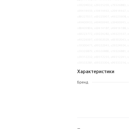
s59224932, s29225259, s79326883, s
s99414459, s19414463, s29414467, s
s89227057, s69225907, s49225908, s
s49400935, s49400940, s39400945, s
s89409806, s69414187, s49414188, s
s69223772, s59224282, s39223537, s
s49226597, s59302029, s69302043, s
s19300471, s99222945, s29224924, s
s59326879, s39326880, s19326881, s
s39312232, s69312235, s49312241, s
s59333281, s09333306, s99333316, 
Характеристики
Бренд