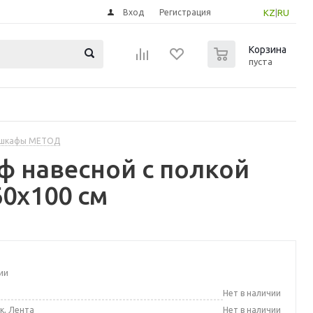
Вход
Регистрация
KZ
|
RU
0
Корзина
пуста
 шкафы МЕТОД
 навесной с полкой
0x100 см
ии
а
Нет в наличии
к, Лента
Нет в наличии