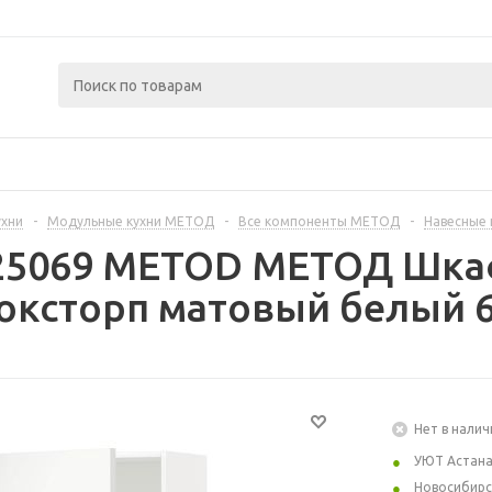
ухни
-
Модульные кухни МЕТОД
-
Все компоненты МЕТОД
-
Навесные
225069 METOD МЕТОД Шкаф
оксторп матовый белый 6
Нет в налич
УЮТ Астан
Новосибирс