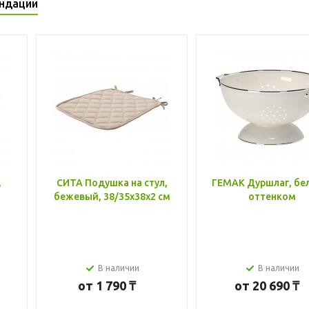
ндации
,
СИТА Подушка на стул,
ГЕМАК Дуршлаг, бе
бежевый, 38/35x38x2 см
оттенком
В наличии
В наличии
от
1 790 ₸
от
20 690 ₸