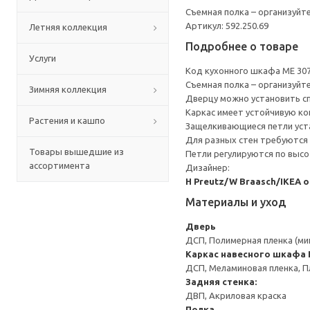
Съемная полка – организуйт
Артикул: 592.250.69
Летняя коллекция
Подробнее о товаре
Услуги
Код кухонного шкафа ME 30
Съемная полка – организуйт
Зимняя коллекция
Дверцу можно установить сп
Каркас имеет устойчивую ко
Растения и кашпо
Защелкивающиеся петли уста
Для разных стен требуются 
Товары вышедшие из
Петли регулируются по высот
ассортимента
Дизайнер:
H Preutz/W Braasch/IKEA 
Материалы и уход
Дверь
ДСП, Полимерная пленка (ми
Каркас навесного шкафа
ДСП, Меламиновая пленка, П
Задняя стенка:
ДВП, Акриловая краска
Полка