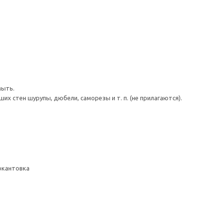
мыть.
 стен шурупы, дюбели, саморезы и т. п. (не прилагаются).
 окантовка