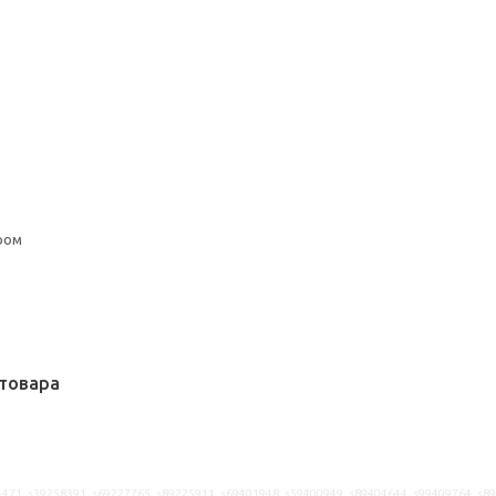
ром
товара
471, s39258391, s69227765, s89225911, s69401948, s59400949, s89404644, s99409764, s8