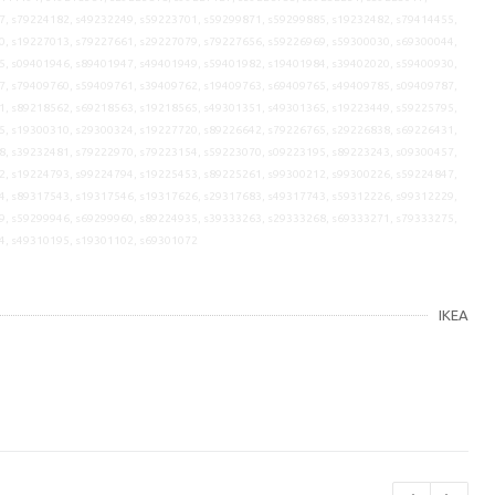
7, s79224182, s49232249, s59223701, s59299871, s59299885, s19232482, s79414455,
0, s19227013, s79227661, s29227079, s79227656, s59226969, s59300030, s69300044,
5, s09401946, s89401947, s49401949, s59401982, s19401984, s39402020, s59400930,
7, s79409760, s59409761, s39409762, s19409763, s69409765, s49409785, s09409787,
1, s89218562, s69218563, s19218565, s49301351, s49301365, s19223449, s59225795,
5, s19300310, s29300324, s19227720, s89226642, s79226765, s29226838, s69226431,
8, s39232481, s79222970, s79223154, s59223070, s09223195, s89223243, s09300457,
2, s19224793, s99224794, s19225453, s89225261, s99300212, s99300226, s59224847,
4, s89317543, s19317546, s19317626, s29317683, s49317743, s59312226, s99312229,
9, s59299946, s69299960, s89224935, s39333263, s29333268, s69333271, s79333275,
4, s49310195, s19301102, s69301072
IKEA