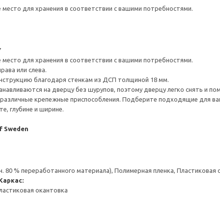
е место для хранения в соответствии с вашими потребностями.
7
е место для хранения в соответствии с вашими потребностями.
рава или слева.
нструкцию благодаря стенкам из ДСП толщиной 18 мм.
навливаются на дверцу без шурупов, поэтому дверцу легко снять и по
различные крепежные приспособления. Подберите подходящие для ваших
е, глубине и ширине.
of Sweden
н. 80 % переработанного материала), Полимерная пленка, Пластиковая
Каркас:
ластиковая окантовка